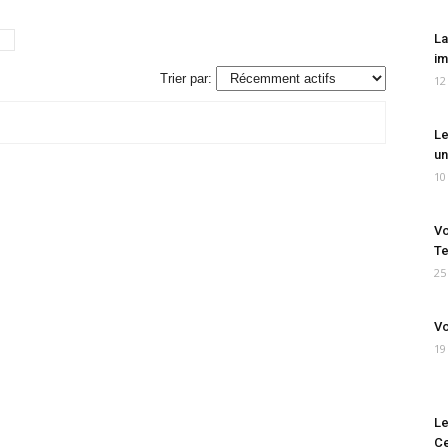
La
im
Trier par:
12
Le
un
10
Vo
Te
25
Vo
19
Le
Ce