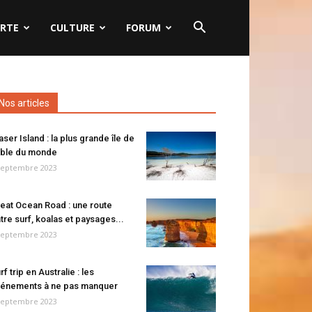
RTE
CULTURE
FORUM
Nos articles
aser Island : la plus grande île de
ble du monde
septembre 2023
eat Ocean Road : une route
tre surf, koalas et paysages...
septembre 2023
rf trip en Australie : les
énements à ne pas manquer
septembre 2023