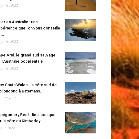
 juillet 2022
ier en Australie : une
périence que l’on vous conseille
...
 juillet 2022
pe Arid, le grand sud sauvage
 l’Australie occidentale
 juillet 2022
w South Wales : la côte sud de
llongong à Batemans...
juillet 2022
ntgomery Reef : lieu iconique
r la côte du Kimberley
 juin 2022