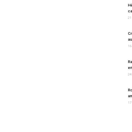
Hé
ca
21
Cr
au
16
Ra
en
24
Ro
am
17