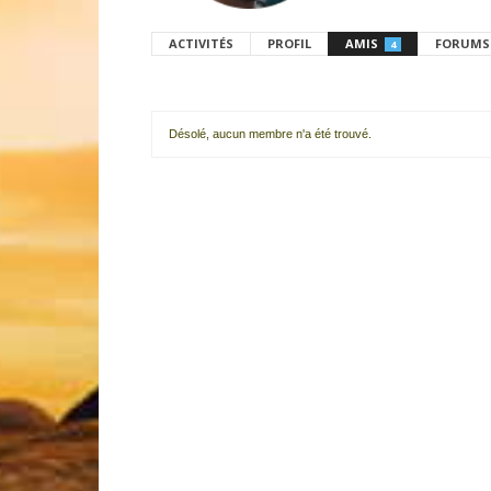
ACTIVITÉS
PROFIL
AMIS
FORUMS
4
Désolé, aucun membre n'a été trouvé.
Mes
amis