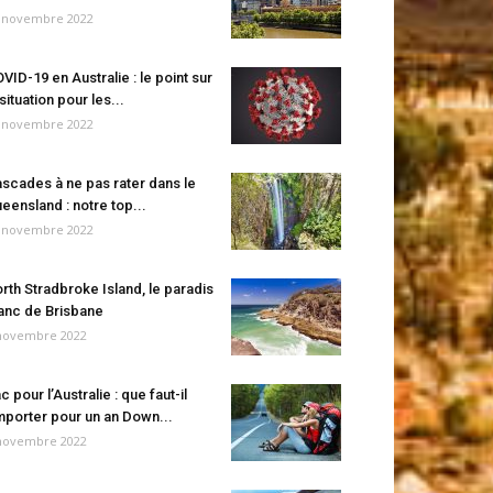
 novembre 2022
VID-19 en Australie : le point sur
 situation pour les...
 novembre 2022
scades à ne pas rater dans le
eensland : notre top...
 novembre 2022
rth Stradbroke Island, le paradis
anc de Brisbane
novembre 2022
c pour l’Australie : que faut-il
porter pour un an Down...
novembre 2022