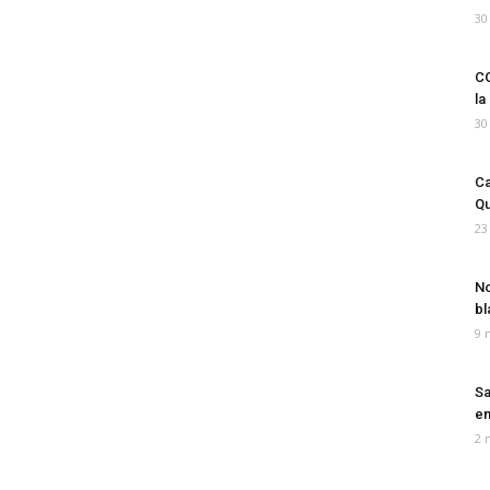
30
CO
la
30
Ca
Qu
23
No
bl
9 
Sa
em
2 