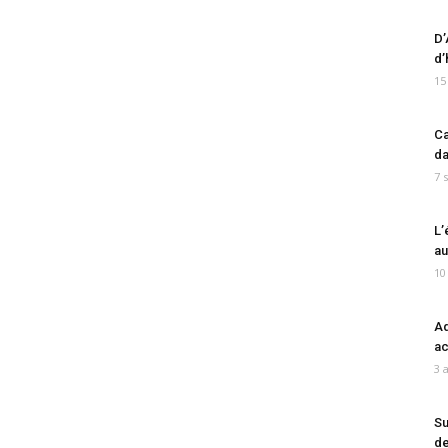
D’
d’
15
Ca
da
7 
L’
au
10
Ad
ac
3 
Su
de