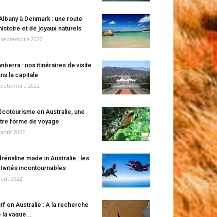
Albany à Denmark : une route
histoire et de joyaux naturels
 septembre 2022
nberra : nos itinéraires de visite
ns la capitale
septembre 2022
écotourisme en Australie, une
tre forme de voyage
 août 2022
rénaline made in Australie : les
tivités incontournables
août 2022
rf en Australie : A la recherche
 la vague...