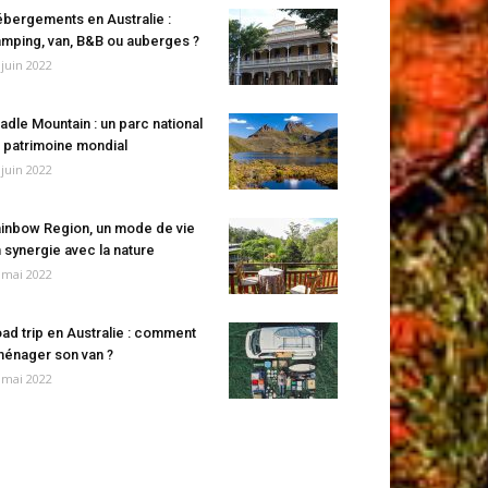
bergements en Australie :
mping, van, B&B ou auberges ?
 juin 2022
adle Mountain : un parc national
 patrimoine mondial
 juin 2022
inbow Region, un mode de vie
 synergie avec la nature
 mai 2022
ad trip en Australie : comment
énager son van ?
 mai 2022