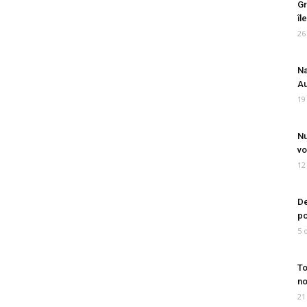
Gr
îl
26
Na
Au
19
Nu
vo
12
De
po
5 
To
no
21