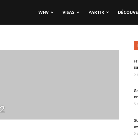
WHV
VISAS
PARTIR
DÉCOUVE
Fr
sa
5 
Gr
en
5 
-2
Su
év
5 