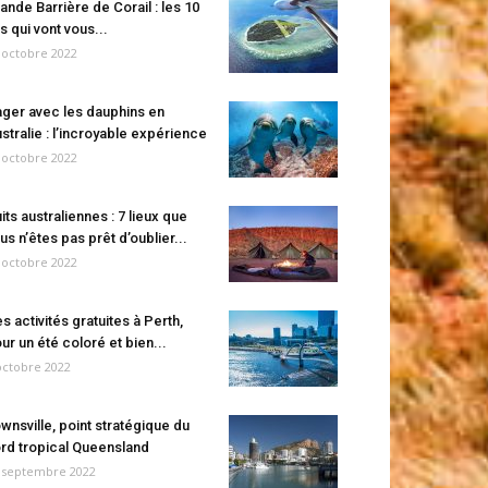
ande Barrière de Corail : les 10
es qui vont vous...
 octobre 2022
ger avec les dauphins en
stralie : l’incroyable expérience
 octobre 2022
its australiennes : 7 lieux que
us n’êtes pas prêt d’oublier...
 octobre 2022
s activités gratuites à Perth,
ur un été coloré et bien...
octobre 2022
wnsville, point stratégique du
rd tropical Queensland
 septembre 2022