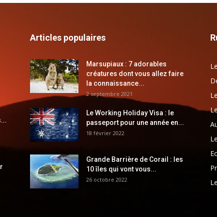
Articles populaires
R
Marsupiaux : 7 adorables
Le
créatures dont vous allez faire
Dé
la connaissance...
2 septembre 2021
Le
Le
Le Working Holiday Visa : le
...
passeport pour une année en...
Au
18 février 2022
Le
E
Grande Barrière de Corail : les
r
Pr
10 îles qui vont vous...
26 octobre 2022
Le