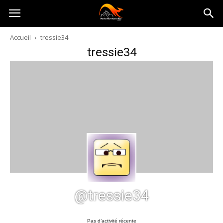
Australia-
Accueil
tressie34
tressie34
australie.com
@tressie34
Pas d’activité récente