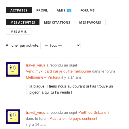
ACTIVITÉS
PROFIL
AMIS
FORUMS
0
MES ACTIVITÉS
MES CITATIONS
MES FAVORIS
MES AMIS
Afficher par activité:
travel_virus
a répondu au sujet
Vend myki card car je quitte melbourne
dans le forum
Melbourne – Victoria
il y a 14 ans
la blague !! tiens nous au courant si t’as trouvé un
pigeon à qui tu l’a vendu !
travel_virus
a répondu au sujet
Perth ou Bribane ?
dans le forum
Australie – le pays-continent
il y a 14 ans