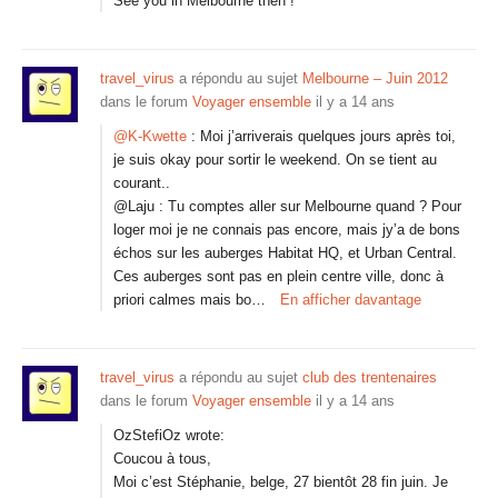
See you in Melbourne then !
travel_virus
a répondu au sujet
Melbourne – Juin 2012
dans le forum
Voyager ensemble
il y a 14 ans
@K-Kwette
: Moi j’arriverais quelques jours après toi,
je suis okay pour sortir le weekend. On se tient au
courant..
@Laju : Tu comptes aller sur Melbourne quand ? Pour
loger moi je ne connais pas encore, mais jy’a de bons
échos sur les auberges Habitat HQ, et Urban Central.
Ces auberges sont pas en plein centre ville, donc à
priori calmes mais bo…
En afficher davantage
travel_virus
a répondu au sujet
club des trentenaires
dans le forum
Voyager ensemble
il y a 14 ans
OzStefiOz wrote:
Coucou à tous,
Moi c’est Stéphanie, belge, 27 bientôt 28 fin juin. Je