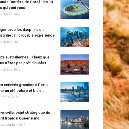
ande Barrière de Corail : les 10
es qui vont vous...
 octobre 2022
ger avec les dauphins en
stralie : l’incroyable expérience
 octobre 2022
its australiennes : 7 lieux que
us n’êtes pas prêt d’oublier...
 octobre 2022
s activités gratuites à Perth,
ur un été coloré et bien...
octobre 2022
wnsville, point stratégique du
rd tropical Queensland
 septembre 2022