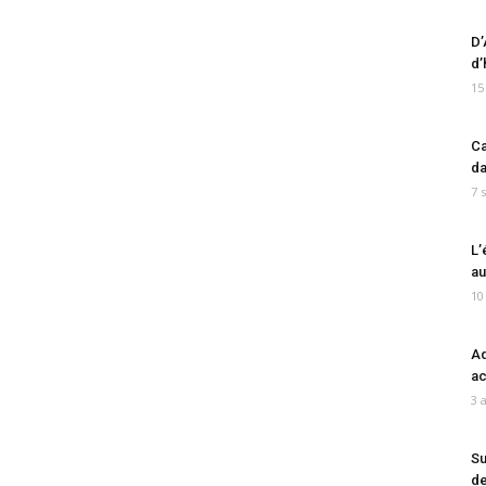
D’
d’
15
Ca
da
7 
L’
au
10
Ad
ac
3 
Su
de