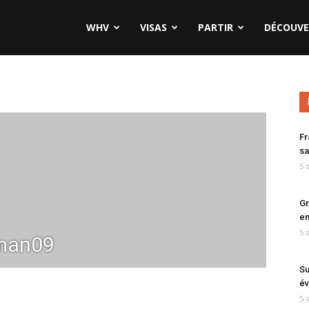
WHV
VISAS
PARTIR
DÉCOUVE
Fr
sa
5 
Gr
en
5 
lman09
Su
év
5 