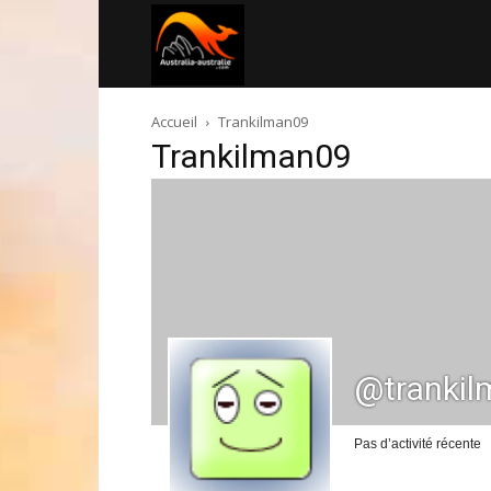
Australia-
Accueil
Trankilman09
australie.com
Trankilman09
@tranki
Pas d’activité récente