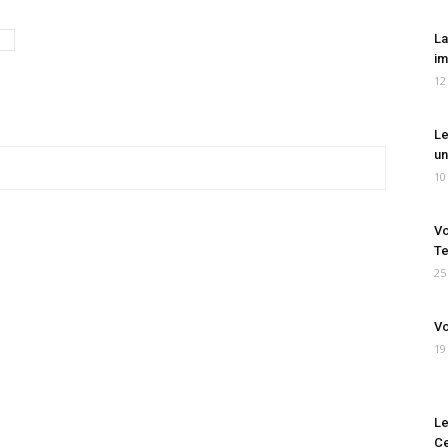
La
im
12
Le
un
10
Vo
Te
25
Vo
19
Le
Ce