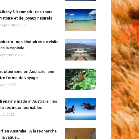
Albany à Denmark : une route
histoire et de joyaux naturels
 septembre 2022
nberra : nos itinéraires de visite
ns la capitale
septembre 2022
écotourisme en Australie, une
tre forme de voyage
 août 2022
rénaline made in Australie : les
tivités incontournables
août 2022
rf en Australie : A la recherche
 la vague...