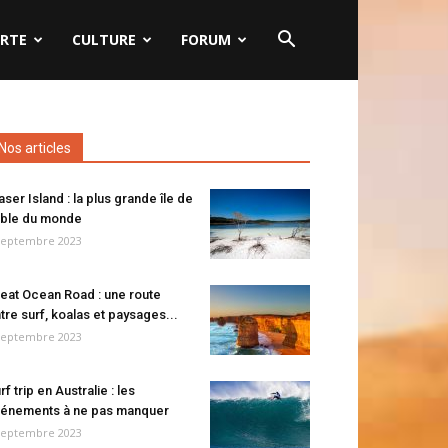
RTE
CULTURE
FORUM
Nos articles
aser Island : la plus grande île de
ble du monde
septembre 2023
eat Ocean Road : une route
tre surf, koalas et paysages...
septembre 2023
rf trip en Australie : les
énements à ne pas manquer
septembre 2023