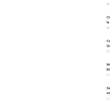
30
CO
la
30
Ca
Qu
23
No
bl
9 
Sa
em
2 