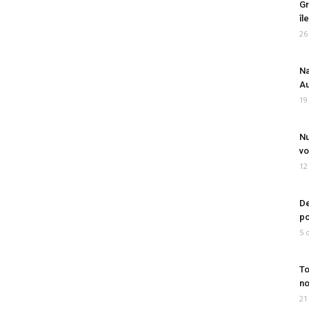
Gr
îl
26
Na
Au
19
Nu
vo
12
De
po
5 
To
no
21