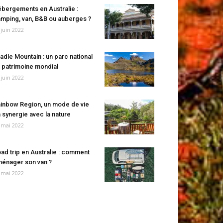
bergements en Australie :
mping, van, B&B ou auberges ?
 juin 2022
adle Mountain : un parc national
 patrimoine mondial
 juin 2022
inbow Region, un mode de vie
 synergie avec la nature
 mai 2022
ad trip en Australie : comment
énager son van ?
 mai 2022