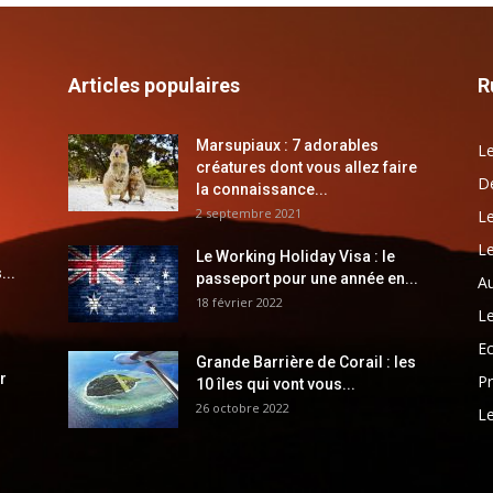
Articles populaires
R
Marsupiaux : 7 adorables
Le
créatures dont vous allez faire
Dé
la connaissance...
2 septembre 2021
Le
Le
Le Working Holiday Visa : le
...
passeport pour une année en...
Au
18 février 2022
Le
E
Grande Barrière de Corail : les
r
Pr
10 îles qui vont vous...
26 octobre 2022
Le