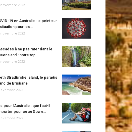
 novembre 2022
VID-19 en Australie : le point sur
 situation pour les...
 novembre 2022
scades à ne pas rater dans le
eensland : notre top...
 novembre 2022
rth Stradbroke Island, le paradis
anc de Brisbane
novembre 2022
c pour l’Australie : que faut-il
porter pour un an Down...
novembre 2022