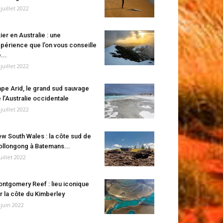
 juillet 2022
ier en Australie : une
périence que l’on vous conseille
...
 juillet 2022
pe Arid, le grand sud sauvage
 l’Australie occidentale
 juillet 2022
w South Wales : la côte sud de
llongong à Batemans...
juillet 2022
ntgomery Reef : lieu iconique
r la côte du Kimberley
 juin 2022