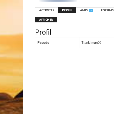
ACTIVITÉS
PROFIL
AMIS
FORUMS
0
AFFICHER
Profil
Pseudo
Trankilman09