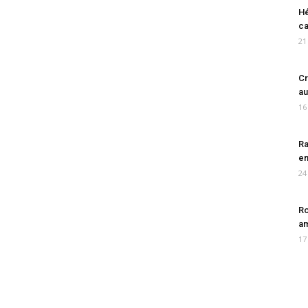
Hé
ca
21
Cr
au
16
Ra
en
24
Ro
am
17