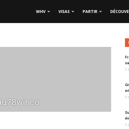
WHV
VISAS
PARTIR
DÉCOUVE
Fr
sa
5 
Gr
en
5 
hu78winco
Su
év
5 