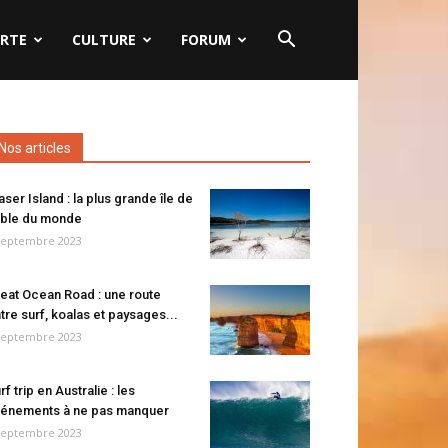
RTE
CULTURE
FORUM
Nos articles
aser Island : la plus grande île de
ble du monde
septembre 2023
eat Ocean Road : une route
tre surf, koalas et paysages...
septembre 2023
rf trip en Australie : les
énements à ne pas manquer
septembre 2023