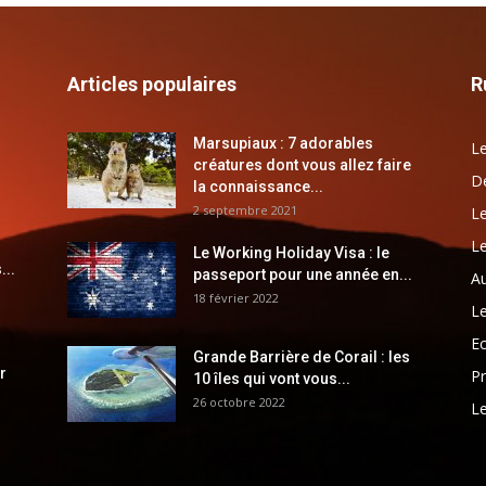
Articles populaires
R
Marsupiaux : 7 adorables
Le
créatures dont vous allez faire
Dé
la connaissance...
2 septembre 2021
Le
Le
Le Working Holiday Visa : le
...
passeport pour une année en...
Au
18 février 2022
Le
E
Grande Barrière de Corail : les
r
Pr
10 îles qui vont vous...
26 octobre 2022
Le