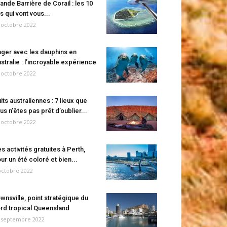
ande Barrière de Corail : les 10
es qui vont vous...
 octobre 2022
ger avec les dauphins en
stralie : l’incroyable expérience
 octobre 2022
its australiennes : 7 lieux que
us n’êtes pas prêt d’oublier...
 octobre 2022
s activités gratuites à Perth,
ur un été coloré et bien...
octobre 2022
wnsville, point stratégique du
rd tropical Queensland
 septembre 2022