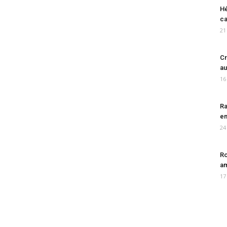
Hé
ca
21
Cr
au
16
Ra
en
24
Ro
am
17