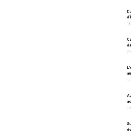
D’
d’
15
Ca
da
7 
L’
au
10
Ad
ac
3 
Su
de