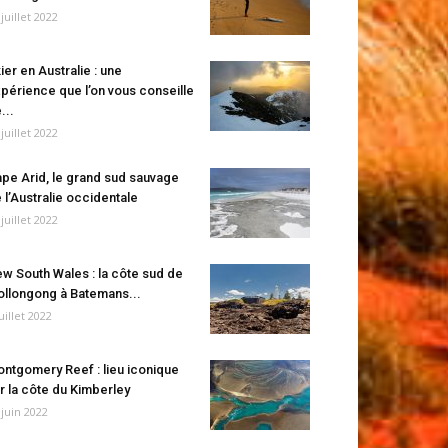
 juillet 2022
ier en Australie : une
périence que l’on vous conseille
...
 juillet 2022
pe Arid, le grand sud sauvage
 l’Australie occidentale
 juillet 2022
w South Wales : la côte sud de
llongong à Batemans...
juillet 2022
ntgomery Reef : lieu iconique
r la côte du Kimberley
 juin 2022