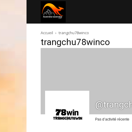
Australia-
Accueil
trangchu78winco
australie.com
trangchu78winco
@trangc
Pas d’activité récente