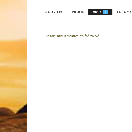
ACTIVITÉS
PROFIL
AMIS
FORUMS
0
Désolé, aucun membre n'a été trouvé.
Mes
amis