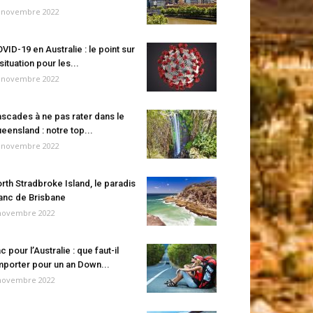
 novembre 2022
VID-19 en Australie : le point sur
 situation pour les...
 novembre 2022
scades à ne pas rater dans le
eensland : notre top...
 novembre 2022
rth Stradbroke Island, le paradis
anc de Brisbane
novembre 2022
c pour l’Australie : que faut-il
porter pour un an Down...
novembre 2022