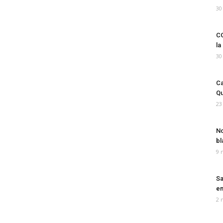
30
CO
la
30
Ca
Qu
23
No
bl
9 
Sa
em
2 