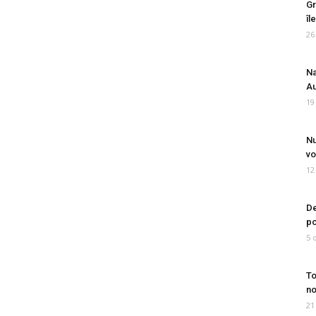
Gr
îl
26
Na
Au
19
Nu
vo
12
De
po
5 
To
no
21