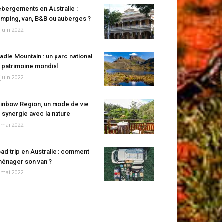
bergements en Australie :
mping, van, B&B ou auberges ?
 juin 2022
adle Mountain : un parc national
 patrimoine mondial
 juin 2022
inbow Region, un mode de vie
 synergie avec la nature
 mai 2022
ad trip en Australie : comment
énager son van ?
 mai 2022