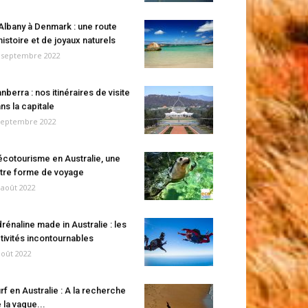
Albany à Denmark : une route
histoire et de joyaux naturels
 septembre 2022
nberra : nos itinéraires de visite
ns la capitale
septembre 2022
écotourisme en Australie, une
tre forme de voyage
 août 2022
rénaline made in Australie : les
tivités incontournables
août 2022
rf en Australie : A la recherche
 la vague...