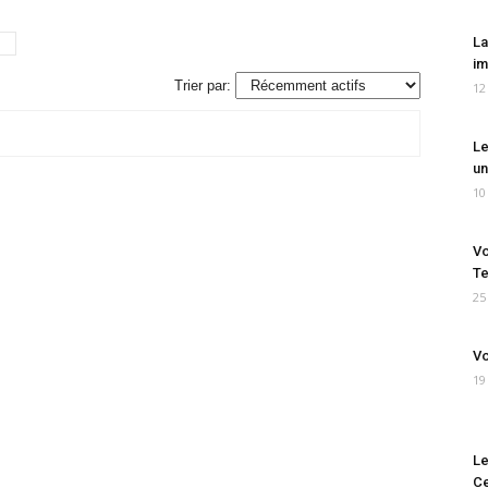
La
im
Trier par:
12
Le
un
10
Vo
Te
25
Vo
19
Le
Ce