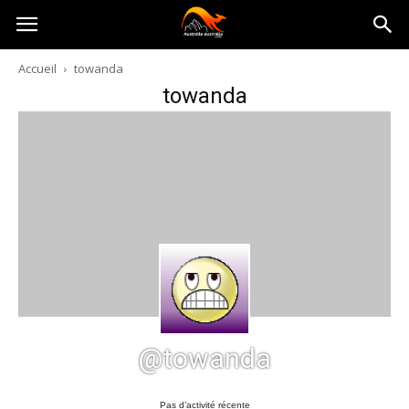
Australia-
Accueil
towanda
towanda
australie.com
@towanda
Pas d’activité récente