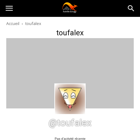
Australia-
Accueil
toufalex
toufalex
australie.com
@toufalex
Pas d’activité récente