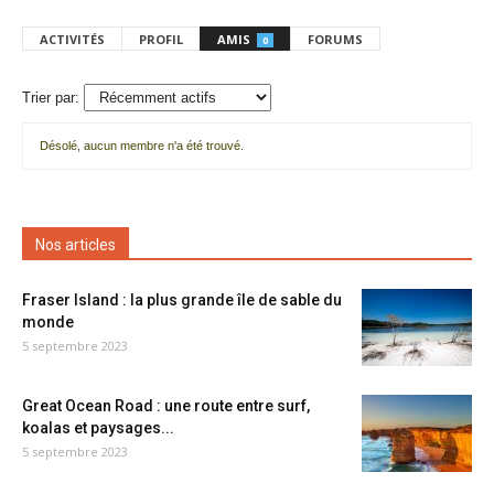
ACTIVITÉS
PROFIL
AMIS
FORUMS
0
Trier par:
Désolé, aucun membre n'a été trouvé.
Mes
amis
Nos articles
Fraser Island : la plus grande île de sable du
monde
5 septembre 2023
Great Ocean Road : une route entre surf,
koalas et paysages...
5 septembre 2023