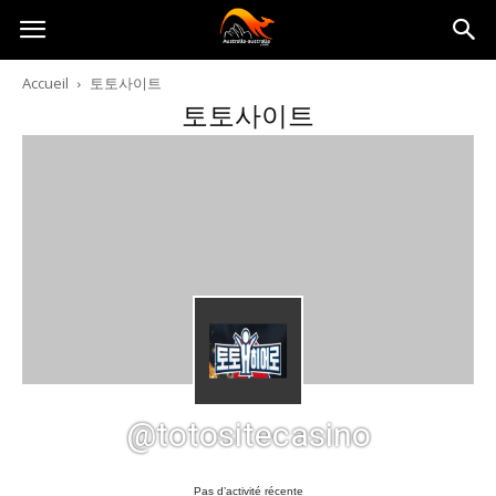
Australia-
Accueil
토토사이트
토토사이트
australie.com
@totositecasino
Pas d’activité récente