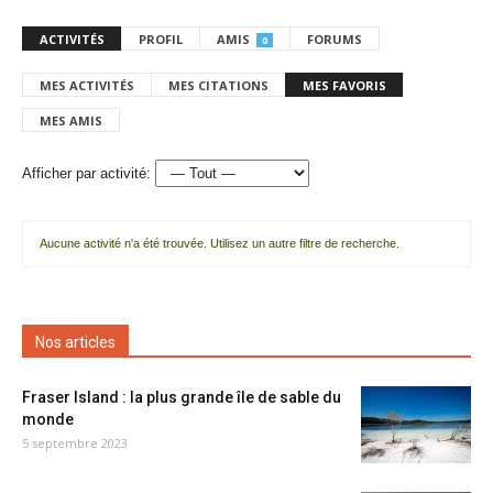
ACTIVITÉS
PROFIL
AMIS
FORUMS
0
MES ACTIVITÉS
MES CITATIONS
MES FAVORIS
MES AMIS
Afficher par activité:
Aucune activité n'a été trouvée. Utilisez un autre filtre de recherche.
Nos articles
Fraser Island : la plus grande île de sable du
monde
5 septembre 2023