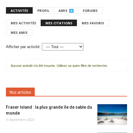
ACTIVITÉS
PROFIL
AMIS
FORUMS
0
MES ACTIVITÉS
MES CITATIONS
MES FAVORIS
MES AMIS
Afficher par activité:
Aucune activité n'a été trouvée. Utilisez un autre filtre de recherche.
Nos articles
Fraser Island : la plus grande île de sable du
monde
5 septembre 2023