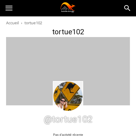
Australia-
Accueil
tortue102
tortue102
australie.com
@tortue102
Pas d’activité récente