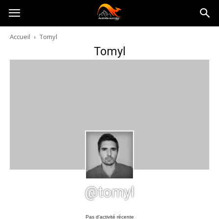
Australia-
Accueil
Tomyl
Tomyl
australie.com
@tomyl
Pas d’activité récente