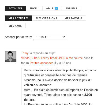
ACTIVITÉS
PROFIL
AMIS
FORUMS
0
MES ACTIVITÉS
MES CITATIONS
MES FAVORIS
MES AMIS
Afficher par activité:
Tomyl
a répondu au sujet
Vends Subaru liberty break 1992 a Melbourne
dans le
forum
Petites annonces
il y a 18 ans
Dans un extraordinaire elan de philanthropie, et parce
qu’altruisme et generosite sont nos deuxiemes
prenoms, nous avons decide de baisser le prix du
vehicule susnomme.
Hum… En clair, ce serait bien de repartir en France en
ayant revendu Titine, alors son prix passe a
3.000
dollars
.
La Rego est toujours valide jusqu’en Juin 2009. Le