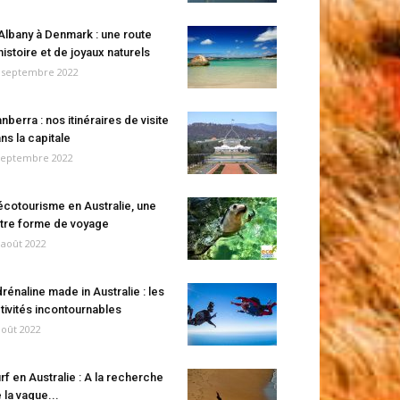
Albany à Denmark : une route
histoire et de joyaux naturels
 septembre 2022
nberra : nos itinéraires de visite
ns la capitale
septembre 2022
écotourisme en Australie, une
tre forme de voyage
 août 2022
rénaline made in Australie : les
tivités incontournables
août 2022
rf en Australie : A la recherche
 la vague...