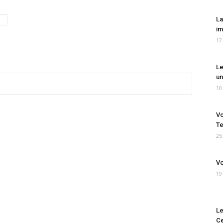
La
im
12
Le
un
10
Vo
Te
25
Vo
19
Le
Ce