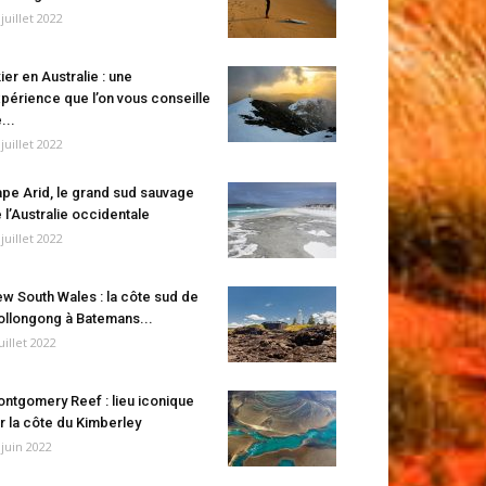
 juillet 2022
ier en Australie : une
périence que l’on vous conseille
...
 juillet 2022
pe Arid, le grand sud sauvage
 l’Australie occidentale
 juillet 2022
w South Wales : la côte sud de
llongong à Batemans...
juillet 2022
ntgomery Reef : lieu iconique
r la côte du Kimberley
 juin 2022