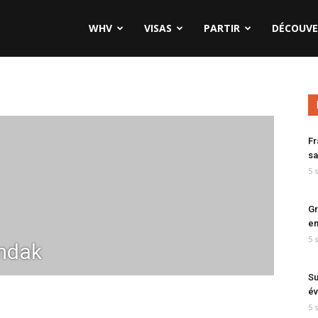
WHV
VISAS
PARTIR
DÉCOUVE
Fr
sa
5 
Gr
en
5 
mdak
Su
év
5 