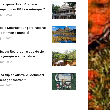
bergements en Australie :
mping, van, B&B ou auberges ?
 juin 2022
adle Mountain : un parc national
 patrimoine mondial
 juin 2022
inbow Region, un mode de vie
 synergie avec la nature
 mai 2022
ad trip en Australie : comment
énager son van ?
 mai 2022