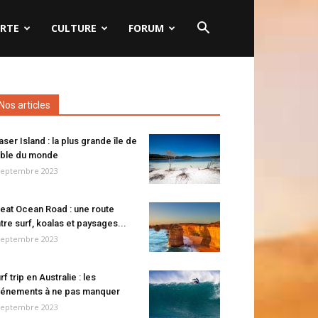
RTE
CULTURE
FORUM
Nos articles
aser Island : la plus grande île de
ble du monde
septembre 2023
eat Ocean Road : une route
tre surf, koalas et paysages...
septembre 2023
rf trip en Australie : les
énements à ne pas manquer
septembre 2023