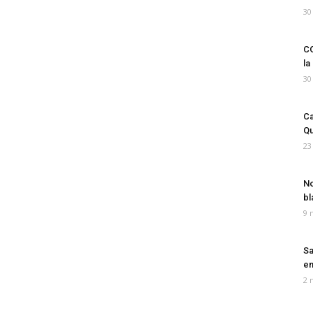
30
CO
la
30
Ca
Qu
23
No
bl
9 
Sa
em
2 