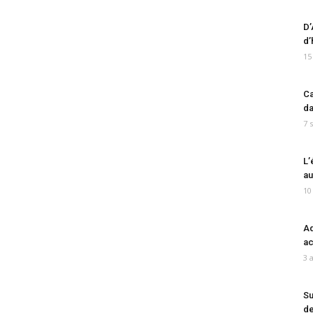
D’
d’
15
Ca
da
7 
L’
au
10
Ad
ac
3 
Su
de