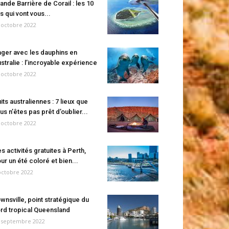
ande Barrière de Corail : les 10
es qui vont vous...
 octobre 2022
ger avec les dauphins en
stralie : l’incroyable expérience
 octobre 2022
its australiennes : 7 lieux que
us n’êtes pas prêt d’oublier...
 octobre 2022
s activités gratuites à Perth,
ur un été coloré et bien...
octobre 2022
wnsville, point stratégique du
rd tropical Queensland
 septembre 2022