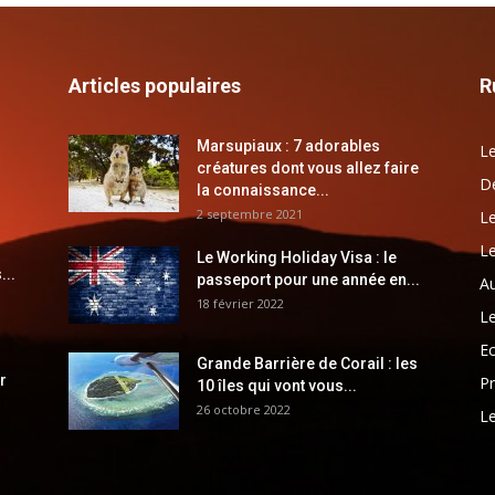
Articles populaires
R
Marsupiaux : 7 adorables
Le
créatures dont vous allez faire
Dé
la connaissance...
2 septembre 2021
Le
Le
Le Working Holiday Visa : le
...
passeport pour une année en...
Au
18 février 2022
Le
E
Grande Barrière de Corail : les
r
Pr
10 îles qui vont vous...
26 octobre 2022
Le