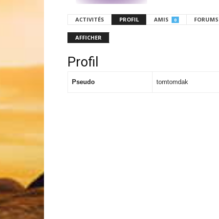
ACTIVITÉS
PROFIL
AMIS
FORUMS
0
AFFICHER
Profil
Pseudo
tomtomdak