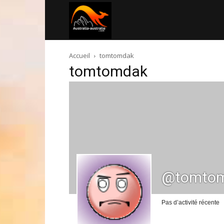
Australia-
Accueil
tomtomdak
australie.com
tomtomdak
@tomto
Pas d’activité récente