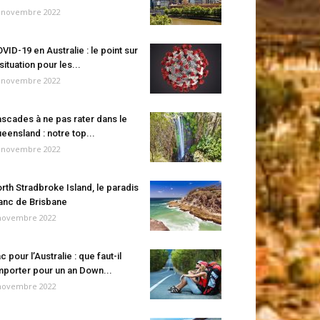
 novembre 2022
VID-19 en Australie : le point sur
 situation pour les...
 novembre 2022
scades à ne pas rater dans le
eensland : notre top...
 novembre 2022
rth Stradbroke Island, le paradis
anc de Brisbane
novembre 2022
c pour l’Australie : que faut-il
porter pour un an Down...
novembre 2022