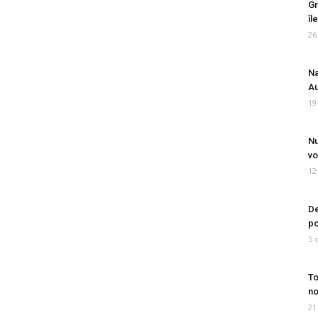
Gr
îl
26
Na
Au
19
Nu
vo
12
De
po
5 
To
no
21