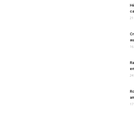
Hé
ca
21
Cr
au
16
Ra
en
24
Ro
am
17