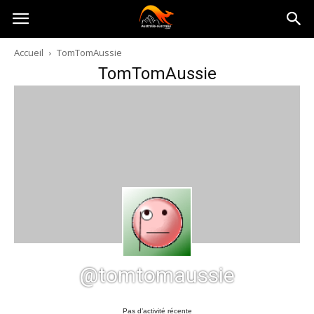
Australia-
Accueil
TomTomAussie
TomTomAussie
australie.com
@tomtomaussie
Pas d’activité récente