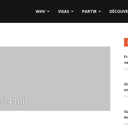
WHV
VISAS
PARTIR
DÉCOUVE
Fr
sa
5 
Gr
en
5 
m74100
Su
év
5 