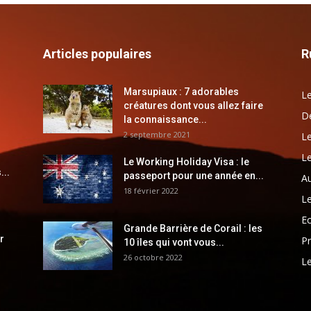
Articles populaires
R
Marsupiaux : 7 adorables
Le
créatures dont vous allez faire
Dé
la connaissance...
2 septembre 2021
Le
Le
Le Working Holiday Visa : le
...
passeport pour une année en...
Au
18 février 2022
Le
E
Grande Barrière de Corail : les
r
Pr
10 îles qui vont vous...
26 octobre 2022
Le