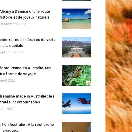
Albany à Denmark : une route
histoire et de joyaux naturels
 septembre 2022
nberra : nos itinéraires de visite
ns la capitale
septembre 2022
écotourisme en Australie, une
tre forme de voyage
 août 2022
rénaline made in Australie : les
tivités incontournables
août 2022
rf en Australie : A la recherche
 la vague...