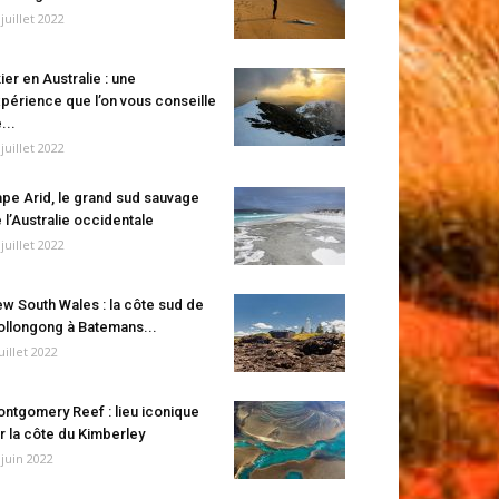
 juillet 2022
ier en Australie : une
périence que l’on vous conseille
...
 juillet 2022
pe Arid, le grand sud sauvage
 l’Australie occidentale
 juillet 2022
w South Wales : la côte sud de
llongong à Batemans...
juillet 2022
ntgomery Reef : lieu iconique
r la côte du Kimberley
 juin 2022