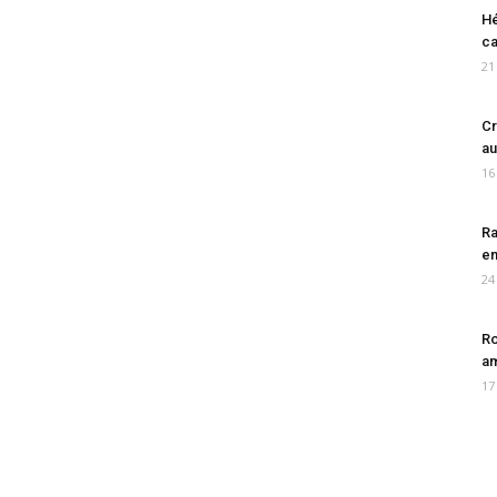
Hé
ca
21
Cr
au
16
Ra
en
24
Ro
am
17