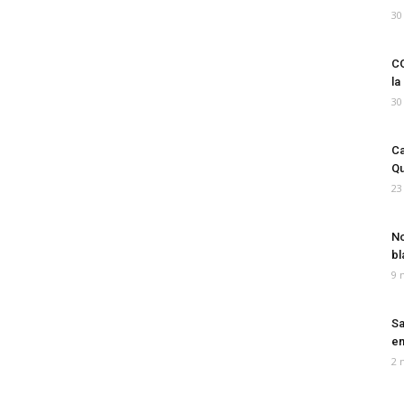
30
CO
la
30
Ca
Qu
23
No
bl
9 
Sa
em
2 