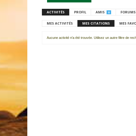
ACTIVITÉS
PROFIL
AMIS
FORUMS
0
MES ACTIVITÉS
MES CITATIONS
MES FAV
Aucune activité n'a été trouvée. Utilisez un autre filtre de re