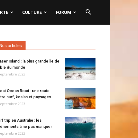
RTE
CULTURE
FORUM
Nos articles
aser Island : la plus grande île de
ble du monde
septembre 2023
eat Ocean Road : une route
tre surf, koalas et paysages...
septembre 2023
rf trip en Australie : les
énements à ne pas manquer
septembre 2023