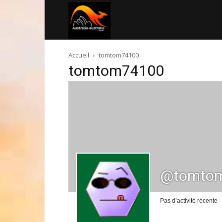
Australia-
Accueil
tomtom74100
australie.com
tomtom74100
@tomto
Pas d’activité récente