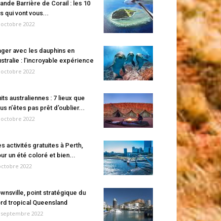
ande Barrière de Corail : les 10
es qui vont vous...
 octobre 2022
ger avec les dauphins en
stralie : l’incroyable expérience
 octobre 2022
its australiennes : 7 lieux que
us n’êtes pas prêt d’oublier...
 octobre 2022
s activités gratuites à Perth,
ur un été coloré et bien...
octobre 2022
wnsville, point stratégique du
rd tropical Queensland
 septembre 2022