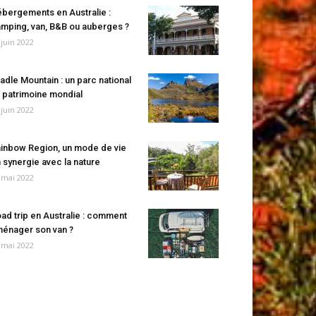
bergements en Australie :
mping, van, B&B ou auberges ?
 juin 2022
adle Mountain : un parc national
 patrimoine mondial
 juin 2022
inbow Region, un mode de vie
 synergie avec la nature
 mai 2022
ad trip en Australie : comment
énager son van ?
 mai 2022