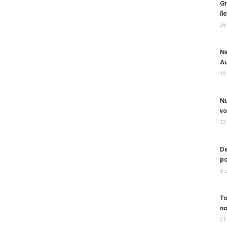
Gr
îl
26
Na
Au
19
Nu
vo
12
De
po
5 
To
no
21