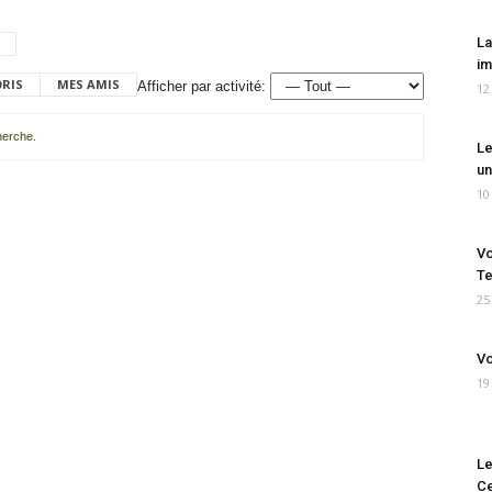
La
im
ORIS
MES AMIS
Afficher par activité:
12
cherche.
Le
un
10
Vo
Te
25
Vo
19
Le
Ce