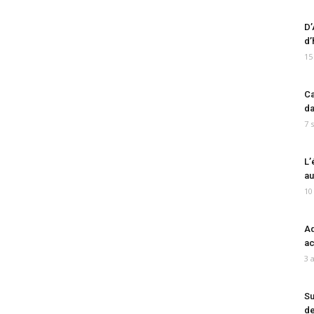
D’
d’
15
Ca
da
7 
L’
au
10
Ad
ac
3 
Su
de