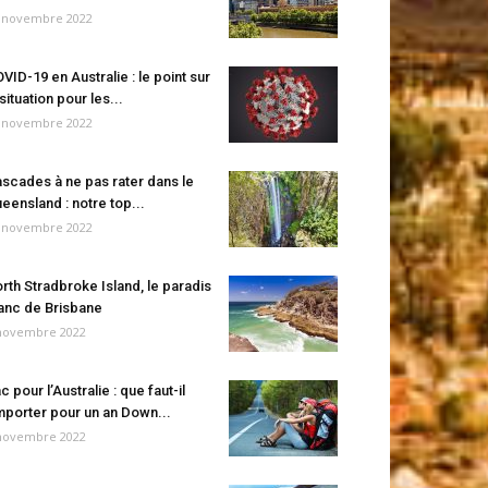
 novembre 2022
VID-19 en Australie : le point sur
 situation pour les...
 novembre 2022
scades à ne pas rater dans le
eensland : notre top...
 novembre 2022
rth Stradbroke Island, le paradis
anc de Brisbane
novembre 2022
c pour l’Australie : que faut-il
porter pour un an Down...
novembre 2022