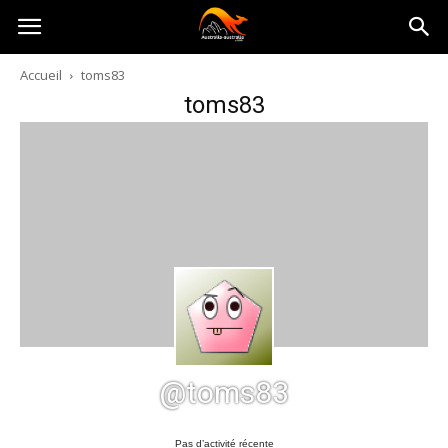
Australia-
Accueil
toms83
toms83
australie.com
@toms83
Pas d’activité récente