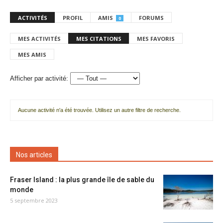
ACTIVITÉS
PROFIL
AMIS
FORUMS
0
MES ACTIVITÉS
MES CITATIONS
MES FAVORIS
MES AMIS
Afficher par activité:
Aucune activité n'a été trouvée. Utilisez un autre filtre de recherche.
Nos articles
Fraser Island : la plus grande île de sable du
monde
5 septembre 2023