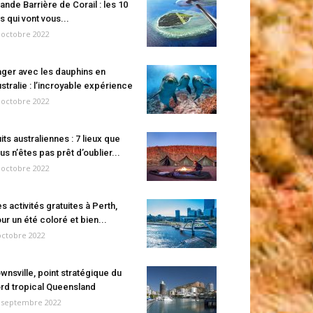
ande Barrière de Corail : les 10
es qui vont vous...
 octobre 2022
ger avec les dauphins en
stralie : l’incroyable expérience
 octobre 2022
its australiennes : 7 lieux que
us n’êtes pas prêt d’oublier...
 octobre 2022
s activités gratuites à Perth,
ur un été coloré et bien...
octobre 2022
wnsville, point stratégique du
rd tropical Queensland
 septembre 2022