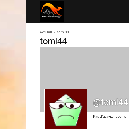
Australia-
Accueil
toml44
australie.com
toml44
@toml44
Pas d’activité récente