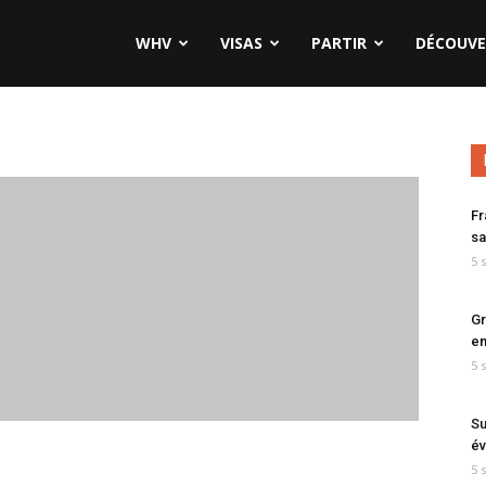
WHV
VISAS
PARTIR
DÉCOUVE
Fr
sa
5 
Gr
en
5 
Su
év
5 