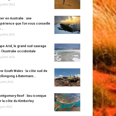
 juillet 2022
ier en Australie : une
périence que l’on vous conseille
...
 juillet 2022
pe Arid, le grand sud sauvage
 l’Australie occidentale
 juillet 2022
w South Wales : la côte sud de
llongong à Batemans...
juillet 2022
ntgomery Reef : lieu iconique
r la côte du Kimberley
 juin 2022