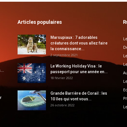
Articles populaires
R
Marsupiaux : 7 adorables
Le
créatures dont vous allez faire
Dé
la connaissance...
2 septembre 2021
Le
Le
Le Working Holiday Visa : le
...
passeport pour une année en...
Au
18 février 2022
Le
E
Grande Barrière de Corail : les
r
Pr
10 îles qui vont vous...
26 octobre 2022
Le