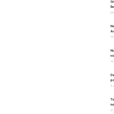
Gr
îl
26
Na
Au
19
Nu
vo
12
De
po
5 
To
no
21