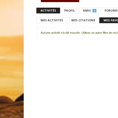
ACTIVITÉS
PROFIL
AMIS
FORUMS
0
MES ACTIVITÉS
MES CITATIONS
MES FAV
Aucune activité n'a été trouvée. Utilisez un autre filtre de re