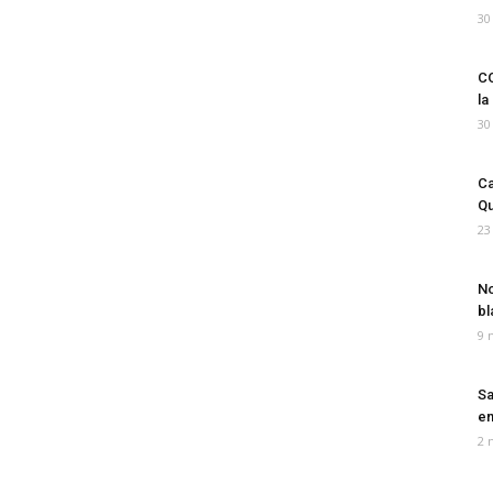
30
CO
la
30
Ca
Qu
23
No
bl
9 
Sa
em
2 