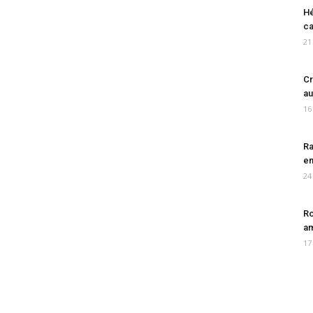
Hé
ca
21
Cr
au
16
Ra
en
24
Ro
am
17