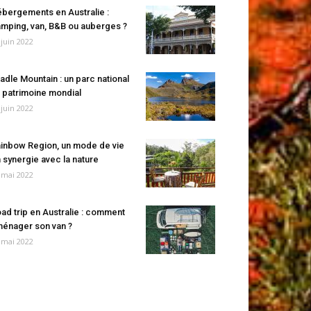
bergements en Australie :
mping, van, B&B ou auberges ?
 juin 2022
adle Mountain : un parc national
 patrimoine mondial
 juin 2022
inbow Region, un mode de vie
 synergie avec la nature
 mai 2022
ad trip en Australie : comment
énager son van ?
 mai 2022