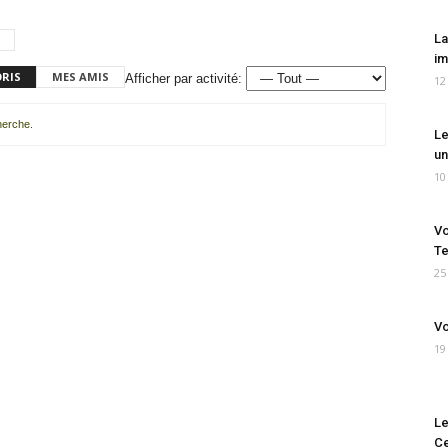
La
im
ORIS
MES AMIS
Afficher par activité:
12
cherche.
Le
un
10
Vo
Te
25
Vo
19
Le
Ce