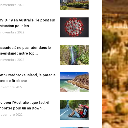
 novembre 2022
VID-19 en Australie : le point sur
 situation pour les...
 novembre 2022
scades à ne pas rater dans le
eensland : notre top...
 novembre 2022
rth Stradbroke Island, le paradis
anc de Brisbane
novembre 2022
c pour l’Australie : que faut-il
porter pour un an Down...
novembre 2022