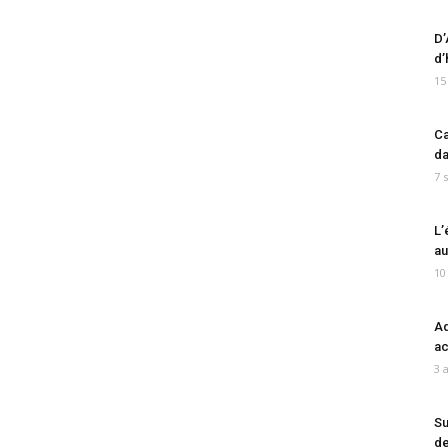
D’
d’
15
Ca
da
7 
L’
au
10
Ad
ac
3 
Su
de