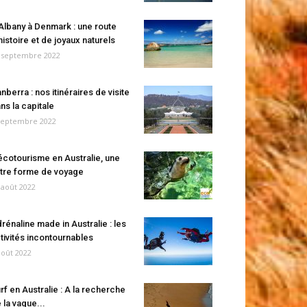
Albany à Denmark : une route
histoire et de joyaux naturels
 septembre 2022
nberra : nos itinéraires de visite
ns la capitale
septembre 2022
écotourisme en Australie, une
tre forme de voyage
 août 2022
rénaline made in Australie : les
tivités incontournables
août 2022
rf en Australie : A la recherche
 la vague...