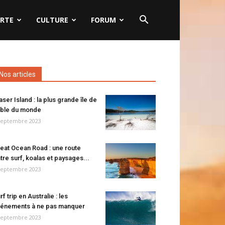
RTE
CULTURE
FORUM
Nos articles
aser Island : la plus grande île de
ble du monde
septembre 2023
eat Ocean Road : une route
tre surf, koalas et paysages...
septembre 2023
rf trip en Australie : les
énements à ne pas manquer
septembre 2023