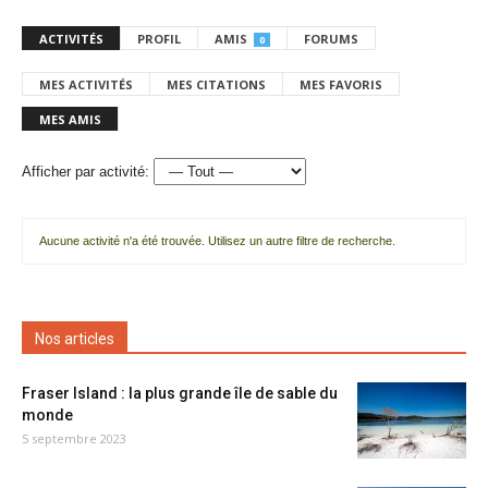
ACTIVITÉS
PROFIL
AMIS
FORUMS
0
MES ACTIVITÉS
MES CITATIONS
MES FAVORIS
MES AMIS
Afficher par activité:
Aucune activité n'a été trouvée. Utilisez un autre filtre de recherche.
Nos articles
Fraser Island : la plus grande île de sable du
monde
5 septembre 2023