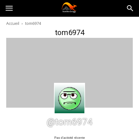
Australia-
Accueil
tom6974
tom6974
australie.com
@tom6974
Pas d’activité récente