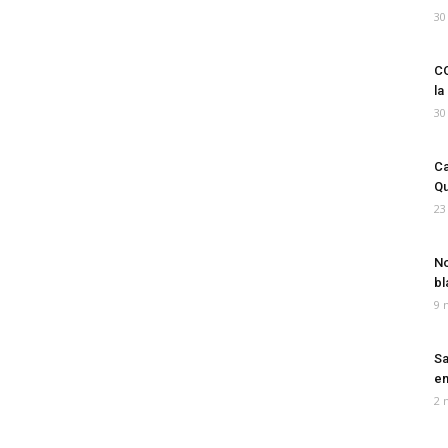
30
CO
la
30
Ca
Qu
23
No
bl
9 
Sa
em
2 