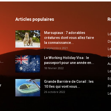
Articles populaires
R
Marsupiaux : 7 adorables
Le
créatures dont vous allez faire
Dé
la connaissance...
2 septembre 2021
Le
Le
Le Working Holiday Visa : le
...
passeport pour une année en...
Au
18 février 2022
Le
E
Grande Barrière de Corail : les
r
Pr
10 îles qui vont vous...
26 octobre 2022
Le