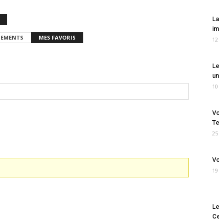
La
im
EMENTS
MES FAVORIS
12
Le
un
10
Vo
Te
25
Vo
19
Le
Ce