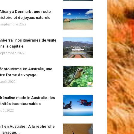
Albany à Denmark : une route
histoire et de joyaux naturels
 septembre 2022
nberra : nos itinéraires de visite
ns la capitale
septembre 2022
écotourisme en Australie, une
tre forme de voyage
 août 2022
rénaline made in Australie : les
tivités incontournables
août 2022
rf en Australie : A la recherche
 la vague...