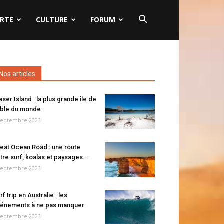
RTE
CULTURE
FORUM
Nos articles
aser Island : la plus grande île de
ble du monde
septembre 2023
eat Ocean Road : une route
tre surf, koalas et paysages...
septembre 2023
rf trip en Australie : les
énements à ne pas manquer
septembre 2023