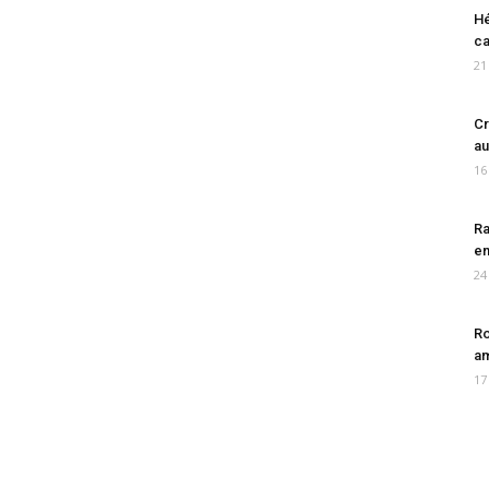
Hé
ca
21
Cr
au
16
Ra
en
24
Ro
am
17