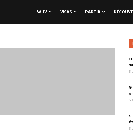
WHV
VISAS
PARTIR
DÉCOUVE
Fr
sa
5 
Gr
en
5 
Su
év
5 