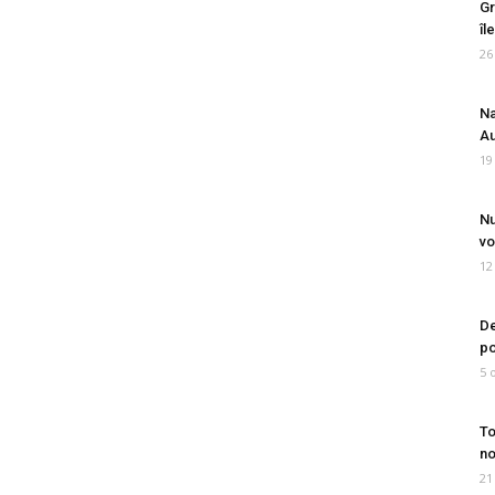
Gr
îl
26
Na
Au
19
Nu
vo
12
De
po
5 
To
no
21