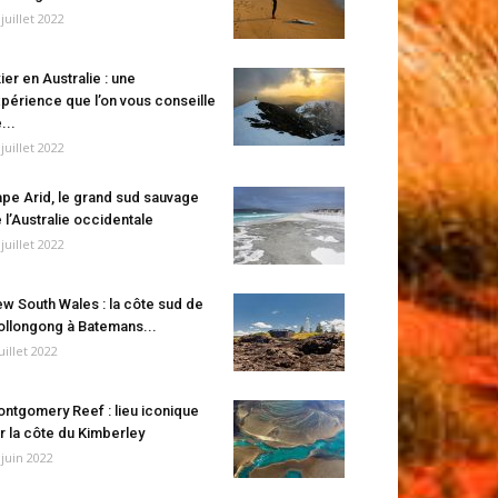
 juillet 2022
ier en Australie : une
périence que l’on vous conseille
...
 juillet 2022
pe Arid, le grand sud sauvage
 l’Australie occidentale
 juillet 2022
w South Wales : la côte sud de
llongong à Batemans...
juillet 2022
ntgomery Reef : lieu iconique
r la côte du Kimberley
 juin 2022