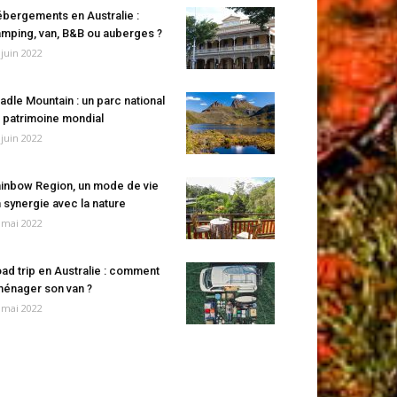
bergements en Australie :
mping, van, B&B ou auberges ?
 juin 2022
adle Mountain : un parc national
 patrimoine mondial
 juin 2022
inbow Region, un mode de vie
 synergie avec la nature
 mai 2022
ad trip en Australie : comment
énager son van ?
 mai 2022