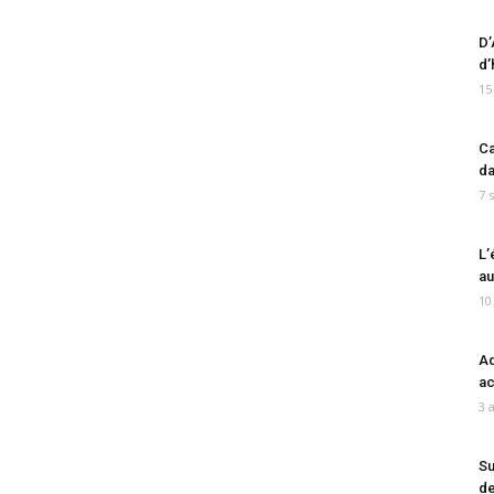
D’
d’
15
Ca
da
7 
L’
au
10
Ad
ac
3 
Su
de