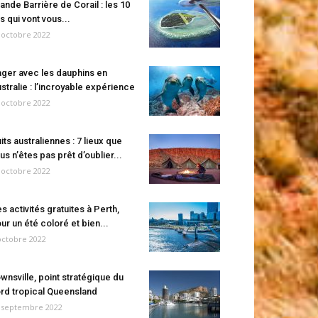
ande Barrière de Corail : les 10
es qui vont vous...
 octobre 2022
ger avec les dauphins en
stralie : l’incroyable expérience
 octobre 2022
its australiennes : 7 lieux que
us n’êtes pas prêt d’oublier...
 octobre 2022
s activités gratuites à Perth,
ur un été coloré et bien...
octobre 2022
wnsville, point stratégique du
rd tropical Queensland
 septembre 2022