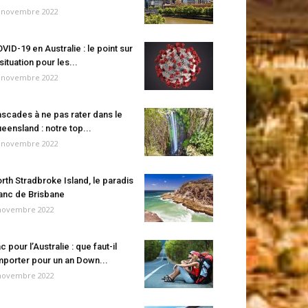
 novembre 2022
VID-19 en Australie : le point sur
 situation pour les...
 novembre 2022
scades à ne pas rater dans le
eensland : notre top...
 novembre 2022
rth Stradbroke Island, le paradis
anc de Brisbane
novembre 2022
c pour l’Australie : que faut-il
porter pour un an Down...
novembre 2022