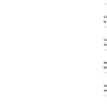
30
CO
la
30
Ca
Qu
23
No
bl
9 
Sa
em
2 