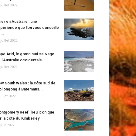
 juillet 2022
ier en Australie : une
périence que l’on vous conseille
...
 juillet 2022
pe Arid, le grand sud sauvage
 l’Australie occidentale
 juillet 2022
w South Wales : la côte sud de
llongong à Batemans...
juillet 2022
ntgomery Reef : lieu iconique
r la côte du Kimberley
 juin 2022