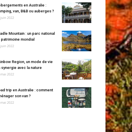
bergements en Australie :
mping, van, B&B ou auberges ?
 juin 2022
adle Mountain : un parc national
 patrimoine mondial
 juin 2022
inbow Region, un mode de vie
 synergie avec la nature
 mai 2022
ad trip en Australie : comment
énager son van ?
 mai 2022