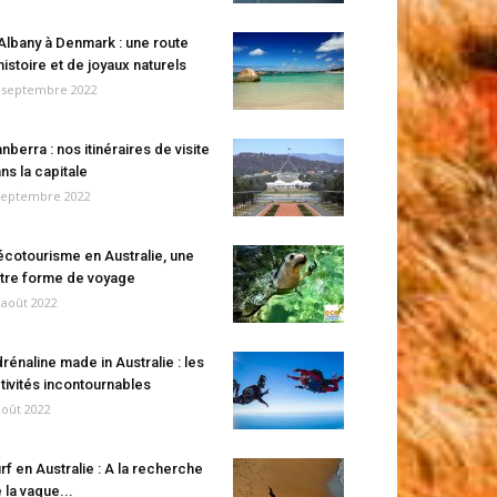
Albany à Denmark : une route
histoire et de joyaux naturels
 septembre 2022
nberra : nos itinéraires de visite
ns la capitale
septembre 2022
écotourisme en Australie, une
tre forme de voyage
 août 2022
rénaline made in Australie : les
tivités incontournables
août 2022
rf en Australie : A la recherche
 la vague...