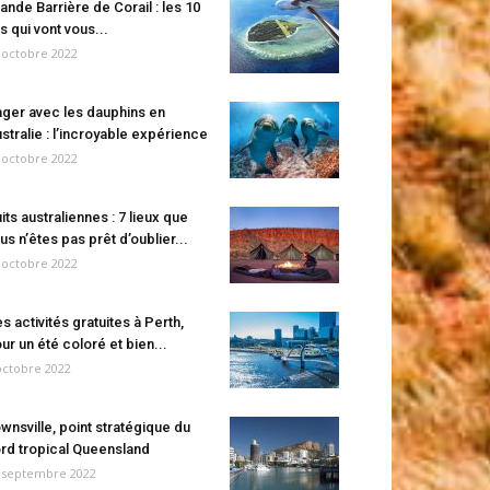
ande Barrière de Corail : les 10
es qui vont vous...
 octobre 2022
ger avec les dauphins en
stralie : l’incroyable expérience
 octobre 2022
its australiennes : 7 lieux que
us n’êtes pas prêt d’oublier...
 octobre 2022
s activités gratuites à Perth,
ur un été coloré et bien...
octobre 2022
wnsville, point stratégique du
rd tropical Queensland
 septembre 2022