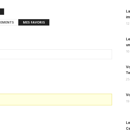
La
im
EMENTS
MES FAVORIS
12
Le
un
10
Vo
Te
25
Vo
19
Le
Ce