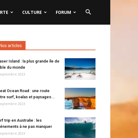
RTE
CULTURE
FORUM
Nos articles
aser Island : la plus grande île de
ble du monde
septembre 2023
eat Ocean Road : une route
tre surf, koalas et paysages...
septembre 2023
rf trip en Australie : les
énements à ne pas manquer
septembre 2023