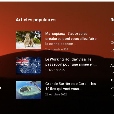
Articles populaires
R
Marsupiaux : 7 adorables
Le
créatures dont vous allez faire
Dé
la connaissance...
2 septembre 2021
Le
Le
Le Working Holiday Visa : le
...
passeport pour une année en...
Au
18 février 2022
Le
E
Grande Barrière de Corail : les
r
Pr
10 îles qui vont vous...
26 octobre 2022
Le