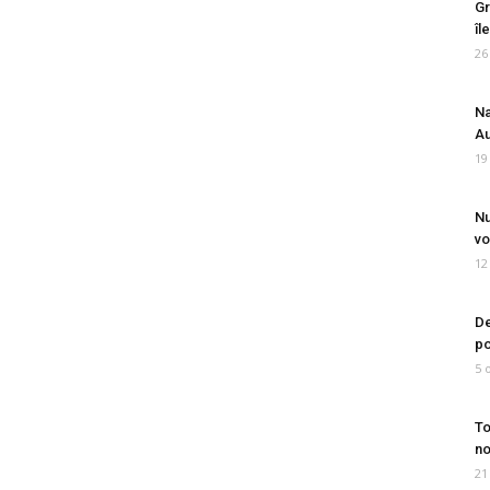
Gr
îl
26
Na
Au
19
Nu
vo
12
De
po
5 
To
no
21