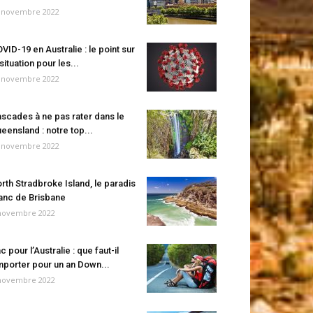
 novembre 2022
VID-19 en Australie : le point sur
 situation pour les...
 novembre 2022
scades à ne pas rater dans le
eensland : notre top...
 novembre 2022
rth Stradbroke Island, le paradis
anc de Brisbane
novembre 2022
c pour l’Australie : que faut-il
porter pour un an Down...
novembre 2022