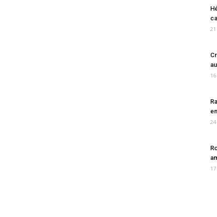
Hé
ca
21
Cr
au
16
Ra
en
24
Ro
am
17