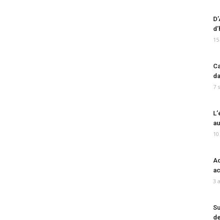
D’
d’
15
Ca
da
7 
L’
au
10
Ad
ac
3 
Su
de