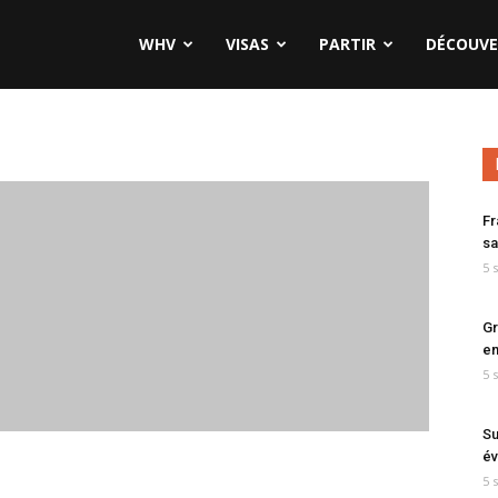
WHV
VISAS
PARTIR
DÉCOUVE
Fr
sa
5 
Gr
en
5 
Su
év
5 