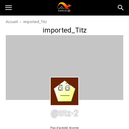
Australia-
Accueil
imported_Titz
imported_Titz
australie.com
@titz-2
Pas d’activité récente