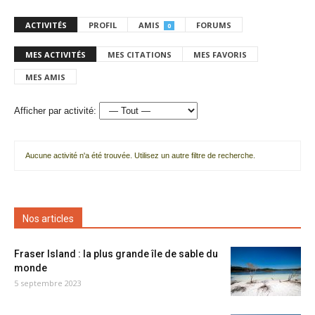
ACTIVITÉS
PROFIL
AMIS
FORUMS
0
MES ACTIVITÉS
MES CITATIONS
MES FAVORIS
MES AMIS
Afficher par activité:
Aucune activité n'a été trouvée. Utilisez un autre filtre de recherche.
Nos articles
Fraser Island : la plus grande île de sable du
monde
5 septembre 2023