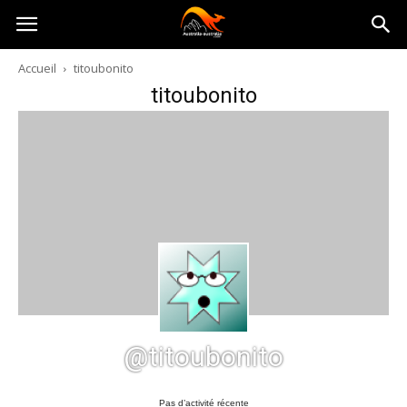
Australia-
Accueil
titoubonito
titoubonito
australie.com
@titoubonito
Pas d’activité récente