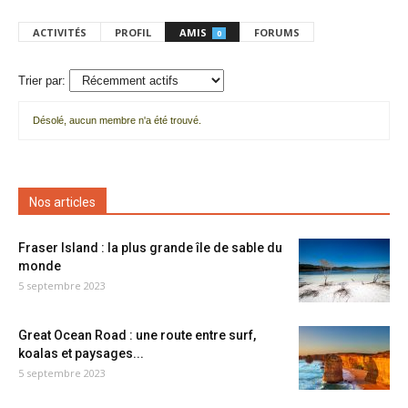
ACTIVITÉS
PROFIL
AMIS
FORUMS
0
Trier par:
Désolé, aucun membre n'a été trouvé.
Mes
amis
Nos articles
Fraser Island : la plus grande île de sable du
monde
5 septembre 2023
Great Ocean Road : une route entre surf,
koalas et paysages...
5 septembre 2023