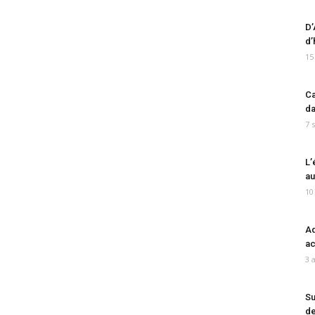
D’
d’
15
Ca
da
7 
L’
au
10
Ad
ac
3 
Su
de