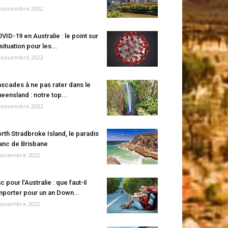
 novembre 2022
VID-19 en Australie : le point sur
 situation pour les...
 novembre 2022
scades à ne pas rater dans le
eensland : notre top...
 novembre 2022
rth Stradbroke Island, le paradis
anc de Brisbane
novembre 2022
c pour l’Australie : que faut-il
porter pour un an Down...
novembre 2022