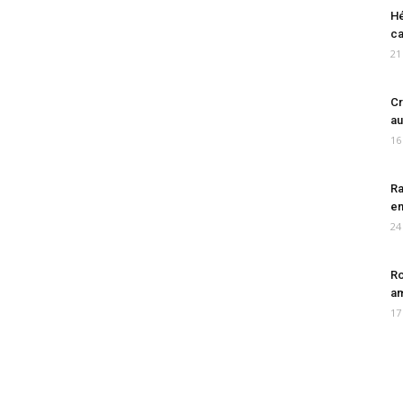
Hé
ca
21
Cr
au
16
Ra
en
24
Ro
am
17