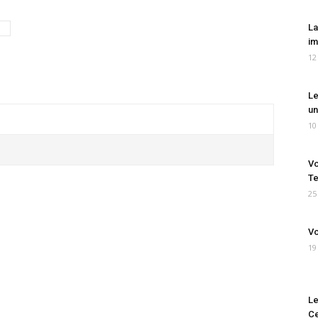
La
im
12
Le
un
10
Vo
Te
25
Vo
19
Le
Ce