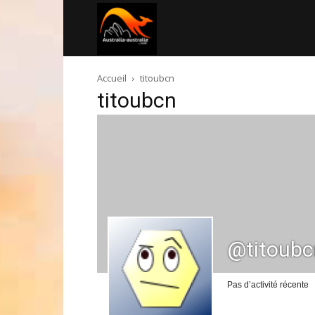
Australia-
Accueil
titoubcn
australie.com
titoubcn
@titoubc
Pas d’activité récente