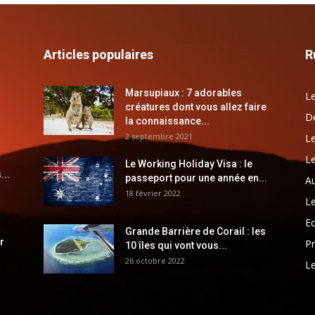
Articles populaires
R
Marsupiaux : 7 adorables
Le
créatures dont vous allez faire
Dé
la connaissance...
2 septembre 2021
Le
Le
Le Working Holiday Visa : le
...
passeport pour une année en...
Au
18 février 2022
Le
E
Grande Barrière de Corail : les
r
Pr
10 îles qui vont vous...
26 octobre 2022
Le