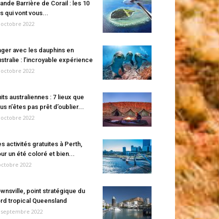
ande Barrière de Corail : les 10
es qui vont vous...
 octobre 2022
ger avec les dauphins en
stralie : l’incroyable expérience
 octobre 2022
its australiennes : 7 lieux que
us n’êtes pas prêt d’oublier...
 octobre 2022
s activités gratuites à Perth,
ur un été coloré et bien...
octobre 2022
wnsville, point stratégique du
rd tropical Queensland
 septembre 2022