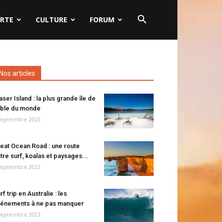
RTE
CULTURE
FORUM
Nos articles
aser Island : la plus grande île de
ble du monde
septembre 2023
eat Ocean Road : une route
tre surf, koalas et paysages...
septembre 2023
rf trip en Australie : les
énements à ne pas manquer
septembre 2023