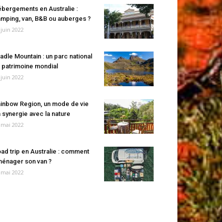
bergements en Australie :
mping, van, B&B ou auberges ?
 juin 2022
adle Mountain : un parc national
 patrimoine mondial
 juin 2022
inbow Region, un mode de vie
 synergie avec la nature
 mai 2022
ad trip en Australie : comment
énager son van ?
 mai 2022