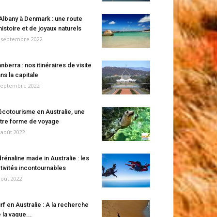
Albany à Denmark : une route
histoire et de joyaux naturels
 septembre 2022
nberra : nos itinéraires de visite
ns la capitale
septembre 2022
écotourisme en Australie, une
tre forme de voyage
 août 2022
rénaline made in Australie : les
tivités incontournables
août 2022
rf en Australie : A la recherche
 la vague...