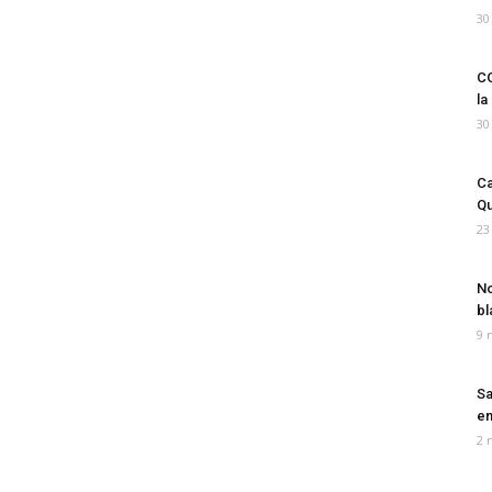
30
CO
la
30
Ca
Qu
23
No
bl
9 
Sa
em
2 