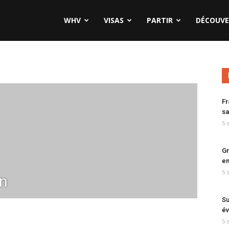
WHV
VISAS
PARTIR
DÉCOUVE
Fr
sa
5 
Gr
en
5 
n
Su
év
5 