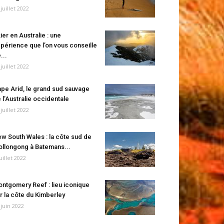
 juillet 2022
ier en Australie : une
périence que l’on vous conseille
...
 juillet 2022
pe Arid, le grand sud sauvage
 l’Australie occidentale
 juillet 2022
w South Wales : la côte sud de
llongong à Batemans...
juillet 2022
ntgomery Reef : lieu iconique
r la côte du Kimberley
 juin 2022