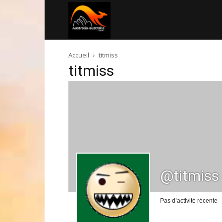
Australia-
Accueil
titmiss
australie.com
titmiss
@titmiss
Pas d’activité récente