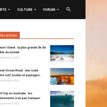
RTE
CULTURE
FORUM
Nos articles
aser Island : la plus grande île de
ble du monde
septembre 2023
eat Ocean Road : une route
tre surf, koalas et paysages...
septembre 2023
rf trip en Australie : les
énements à ne pas manquer
septembre 2023