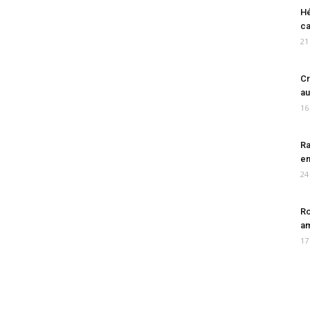
Hé
ca
21
Cr
au
16
Ra
en
24
Ro
am
17