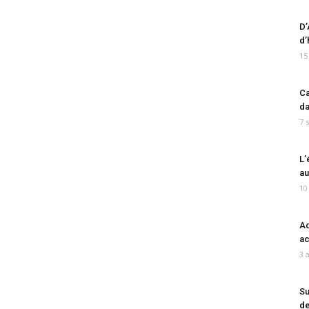
D’
d’
15
Ca
da
7 
L’
au
10
Ad
ac
3 
Su
de