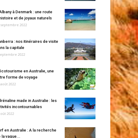
Albany à Denmark : une route
histoire et de joyaux naturels
 septembre 2022
nberra : nos itinéraires de visite
ns la capitale
septembre 2022
écotourisme en Australie, une
tre forme de voyage
 août 2022
rénaline made in Australie : les
tivités incontournables
août 2022
rf en Australie : A la recherche
 la vague...