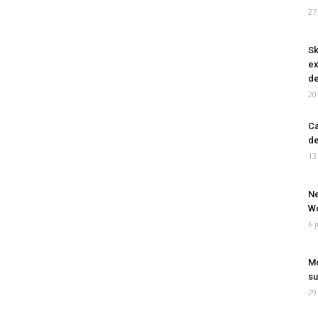
27
Sk
ex
de
20
Ca
de
13
Ne
Wo
6 
Mo
su
29