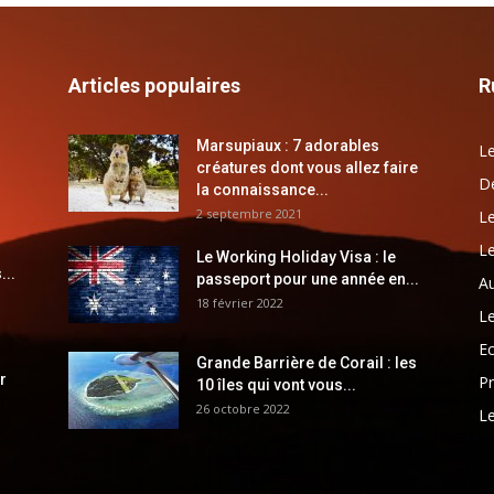
Articles populaires
R
Marsupiaux : 7 adorables
Le
créatures dont vous allez faire
Dé
la connaissance...
2 septembre 2021
Le
Le
Le Working Holiday Visa : le
...
passeport pour une année en...
Au
18 février 2022
Le
E
Grande Barrière de Corail : les
r
Pr
10 îles qui vont vous...
26 octobre 2022
Le