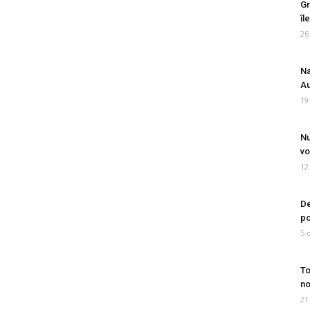
Gr
îl
26
Na
Au
19
Nu
vo
12
De
po
5 
To
no
21