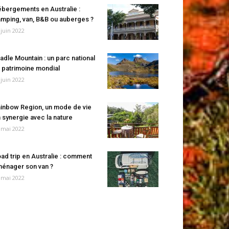
bergements en Australie :
mping, van, B&B ou auberges ?
 juin 2022
adle Mountain : un parc national
 patrimoine mondial
 juin 2022
inbow Region, un mode de vie
 synergie avec la nature
 mai 2022
ad trip en Australie : comment
énager son van ?
 mai 2022