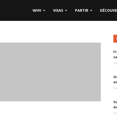
WHV
VISAS
PARTIR
DÉCOUVE
Fr
sa
5 
Gr
en
5 
Su
év
5 