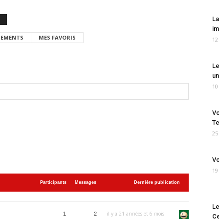
La
im
EMENTS
MES FAVORIS
12
Le
un
10
Vo
Te
25
Vo
19
Participants
Messages
Dernière publication
Le
il y a 21 années et 6 mois
1
2
Ce