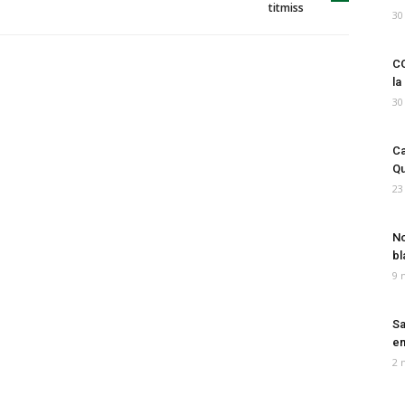
titmiss
30
CO
la
30
Ca
Qu
23
No
bl
9 
Sa
em
2 