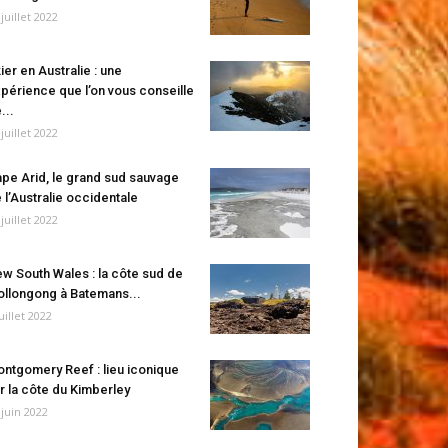
 juillet 2022
ier en Australie : une
périence que l’on vous conseille
...
 juillet 2022
pe Arid, le grand sud sauvage
 l’Australie occidentale
 juillet 2022
w South Wales : la côte sud de
llongong à Batemans...
juillet 2022
ntgomery Reef : lieu iconique
r la côte du Kimberley
 juin 2022