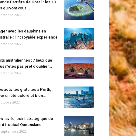
ande Barrière de Corail : les 10
es qui vont vous...
 octobre 2022
ger avec les dauphins en
stralie : l’incroyable expérience
 octobre 2022
its australiennes : 7 lieux que
us n’êtes pas prêt d’oublier...
 octobre 2022
s activités gratuites à Perth,
ur un été coloré et bien...
octobre 2022
wnsville, point stratégique du
rd tropical Queensland
 septembre 2022