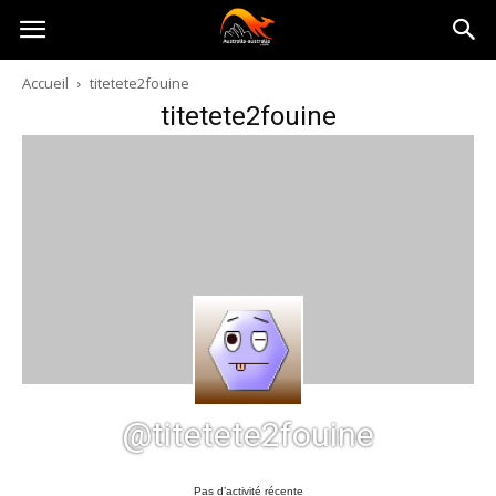
Australia-
Accueil
titetete2fouine
titetete2fouine
australie.com
@titetete2fouine
Pas d’activité récente