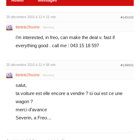
Auteur
Messages
20 décembre 2010 à 12 h 21 min
#140102
titetete2fouine
Membre
i’m interested, in freo, can make the deal v. fast if
everything good . call me : 043 15 18 597
20 décembre 2010 à 11 h 58 min
#139931
titetete2fouine
Membre
salut,
ta voiture est elle encore a vendre ? si oui est ce une
wagon ?
merci d’avance
Severin, a Freo…