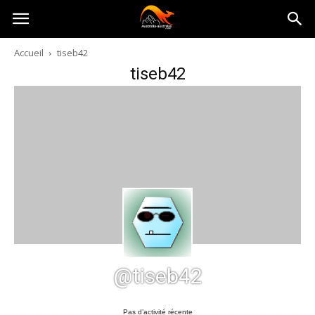
Australia-
Accueil
tiseb42
tiseb42
australie.com
@tiseb42
Pas d’activité récente