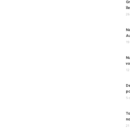
Gr
îl
26
Na
Au
19
Nu
vo
12
De
po
5 
To
no
21