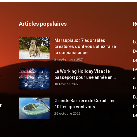
Articles populaires
R
Marsupiaux : 7 adorables
Le
créatures dont vous allez faire
Dé
la connaissance...
2 septembre 2021
Le
Le
Le Working Holiday Visa : le
...
passeport pour une année en...
Au
18 février 2022
Le
E
Grande Barrière de Corail : les
r
Pr
10 îles qui vont vous...
26 octobre 2022
Le