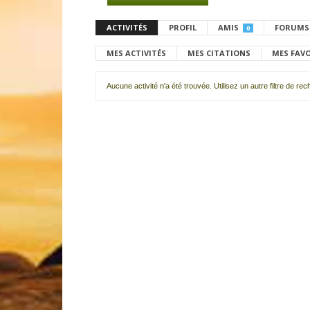
ACTIVITÉS
PROFIL
AMIS
FORUMS
0
MES ACTIVITÉS
MES CITATIONS
MES FAV
Aucune activité n'a été trouvée. Utilisez un autre filtre de re