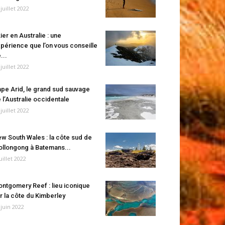
 juillet 2022
ier en Australie : une
périence que l’on vous conseille
...
 juillet 2022
pe Arid, le grand sud sauvage
 l’Australie occidentale
 juillet 2022
w South Wales : la côte sud de
llongong à Batemans...
juillet 2022
ntgomery Reef : lieu iconique
r la côte du Kimberley
 juin 2022