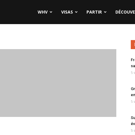
WHV
VISAS
PARTIR
DÉCOUVE
Fr
sa
5 
Gr
en
5 
Su
év
5 