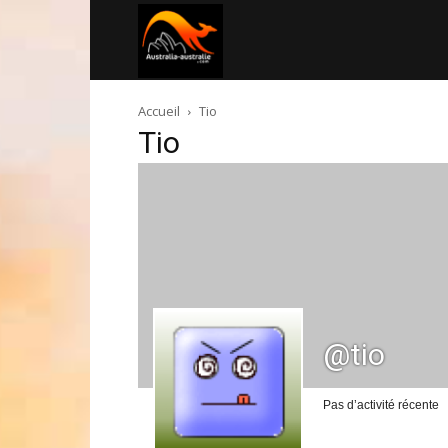
Australia-
Accueil
Tio
australie.com
Tio
@tio
Pas d’activité récente