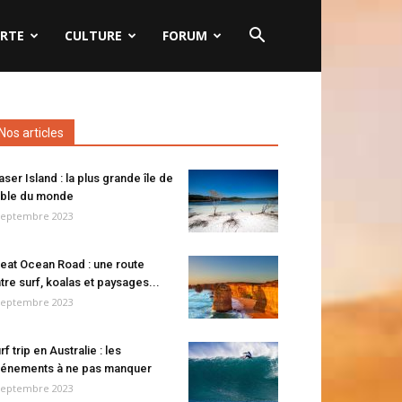
RTE
CULTURE
FORUM
Nos articles
aser Island : la plus grande île de
ble du monde
septembre 2023
eat Ocean Road : une route
tre surf, koalas et paysages...
septembre 2023
rf trip en Australie : les
énements à ne pas manquer
septembre 2023