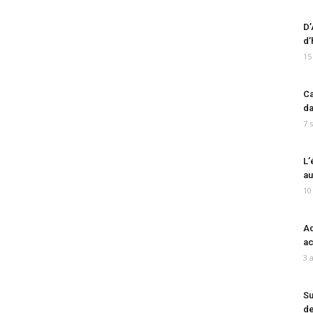
D’
d’
15
Ca
da
7 
L’
au
10
Ad
ac
3 
Su
de