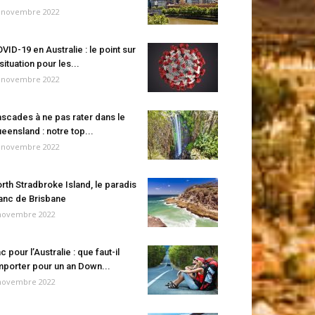
 novembre 2022
VID-19 en Australie : le point sur
 situation pour les...
 novembre 2022
scades à ne pas rater dans le
eensland : notre top...
 novembre 2022
rth Stradbroke Island, le paradis
anc de Brisbane
novembre 2022
c pour l’Australie : que faut-il
porter pour un an Down...
novembre 2022