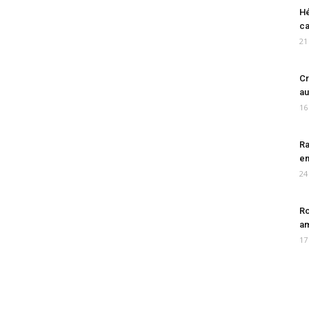
Hé
ca
21
Cr
au
16
Ra
en
24
Ro
am
17