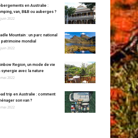
bergements en Australie :
mping, van, B&B ou auberges ?
 juin 2022
adle Mountain : un parc national
 patrimoine mondial
 juin 2022
inbow Region, un mode de vie
 synergie avec la nature
 mai 2022
ad trip en Australie : comment
énager son van ?
 mai 2022