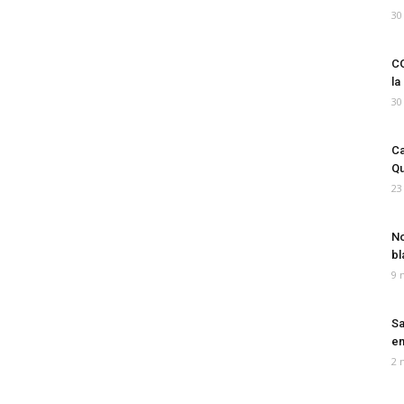
30
CO
la
30
Ca
Qu
23
No
bl
9 
Sa
em
2 