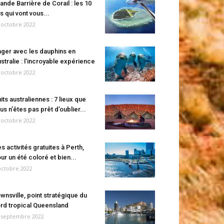
ande Barrière de Corail : les 10
es qui vont vous...
 octobre 2022
ger avec les dauphins en
stralie : l’incroyable expérience
 octobre 2022
its australiennes : 7 lieux que
us n’êtes pas prêt d’oublier...
 octobre 2022
s activités gratuites à Perth,
ur un été coloré et bien...
octobre 2022
wnsville, point stratégique du
rd tropical Queensland
 septembre 2022