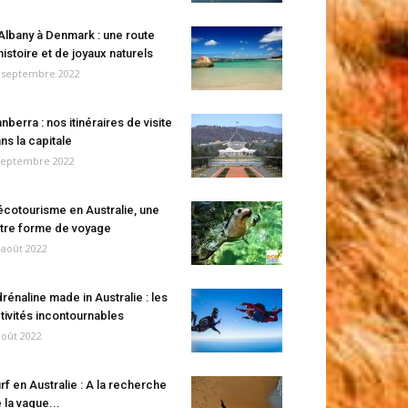
Albany à Denmark : une route
histoire et de joyaux naturels
 septembre 2022
nberra : nos itinéraires de visite
ns la capitale
septembre 2022
écotourisme en Australie, une
tre forme de voyage
 août 2022
rénaline made in Australie : les
tivités incontournables
août 2022
rf en Australie : A la recherche
 la vague...