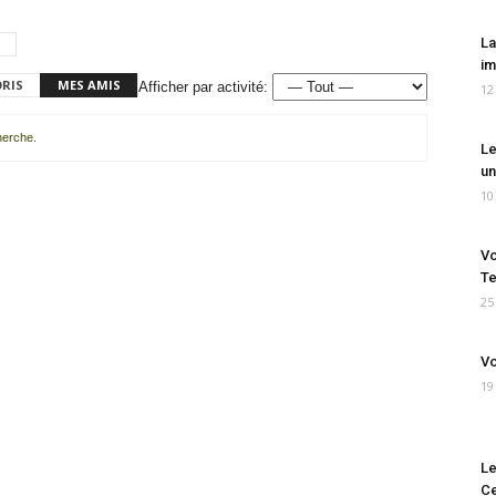
La
im
ORIS
MES AMIS
Afficher par activité:
12
cherche.
Le
un
10
Vo
Te
25
Vo
19
Le
Ce