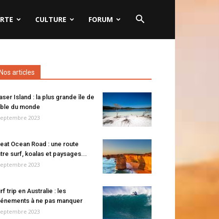
RTE
CULTURE
FORUM
Nos articles
aser Island : la plus grande île de
ble du monde
septembre 2023
eat Ocean Road : une route
tre surf, koalas et paysages...
septembre 2023
rf trip en Australie : les
énements à ne pas manquer
septembre 2023