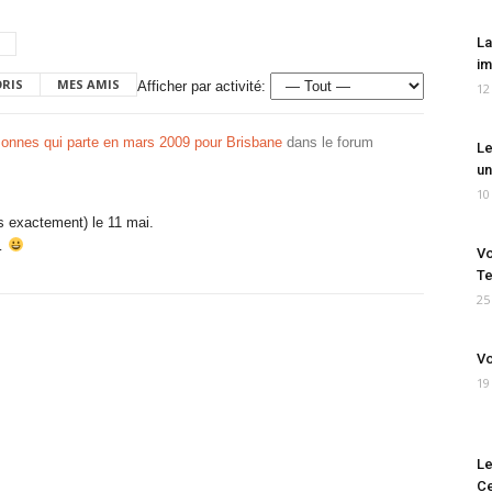
La
im
ORIS
MES AMIS
Afficher par activité:
12
rsonnes qui parte en mars 2009 pour Brisbane
dans le forum
Le
un
10
s exactement) le 11 mai.
r…
Vo
Te
25
Vo
19
Le
Ce