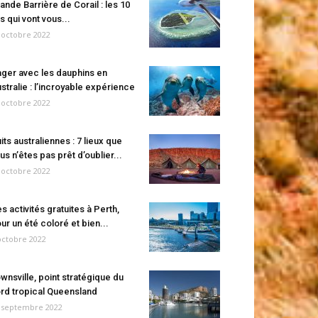
ande Barrière de Corail : les 10
es qui vont vous...
 octobre 2022
ger avec les dauphins en
stralie : l’incroyable expérience
 octobre 2022
its australiennes : 7 lieux que
us n’êtes pas prêt d’oublier...
 octobre 2022
s activités gratuites à Perth,
ur un été coloré et bien...
octobre 2022
wnsville, point stratégique du
rd tropical Queensland
 septembre 2022