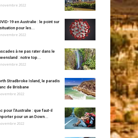
 novembre 2022
VID-19 en Australie : le point sur
 situation pour les...
 novembre 2022
scades à ne pas rater dans le
eensland : notre top...
 novembre 2022
rth Stradbroke Island, le paradis
anc de Brisbane
novembre 2022
c pour l’Australie : que faut-il
porter pour un an Down...
novembre 2022