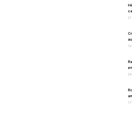
Hé
ca
21
Cr
au
16
Ra
en
24
Ro
am
17