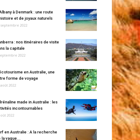
Albany à Denmark : une route
histoire et de joyaux naturels
 septembre 2022
nberra : nos itinéraires de visite
ns la capitale
septembre 2022
écotourisme en Australie, une
tre forme de voyage
 août 2022
rénaline made in Australie : les
tivités incontournables
août 2022
rf en Australie : A la recherche
 la vague...