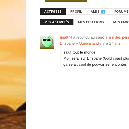
ACTIVITÉS
PROFIL
AMIS
FORUMS
0
MES ACTIVITÉS
MES CITATIONS
MES FAV
tina974
a répondu au sujet
Y a il des pe
Brisbane – Queensland
il y a 17 ans
salut tout le monde
Moi jserai sur Brisbane (Gold coast plu
ça serait cool de pouvoir se renconte