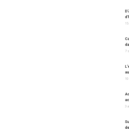
D’
d’
15
Ca
da
7 
L’
au
10
Ad
ac
3 
Su
de