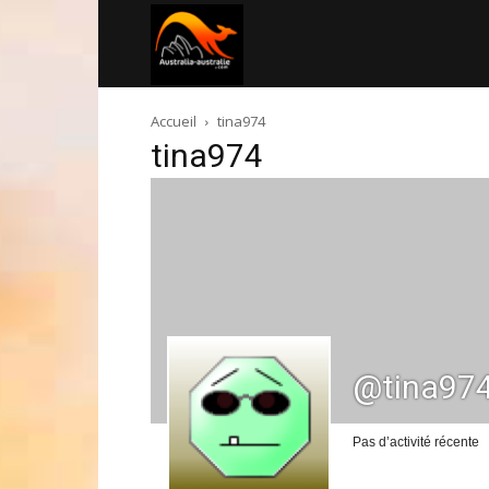
Australia-
Accueil
tina974
australie.com
tina974
@tina97
Pas d’activité récente