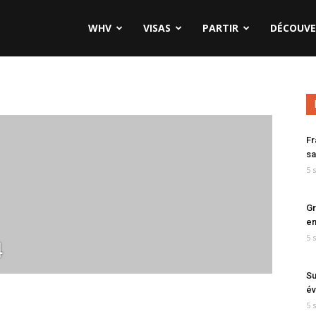
WHV
VISAS
PARTIR
DÉCOUVE
Fr
sa
5 
Gr
en
5 
4
Su
év
5 