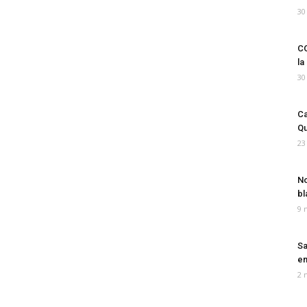
30
CO
la
30
Ca
Qu
23
No
bl
9 
Sa
em
2 