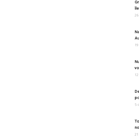
Gr
îl
26
Na
Au
19
Nu
vo
12
De
po
5 
To
no
21