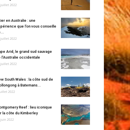
 juillet 2022
ier en Australie : une
périence que l’on vous conseille
...
 juillet 2022
pe Arid, le grand sud sauvage
 l’Australie occidentale
 juillet 2022
w South Wales : la côte sud de
llongong à Batemans...
juillet 2022
ntgomery Reef : lieu iconique
r la côte du Kimberley
 juin 2022