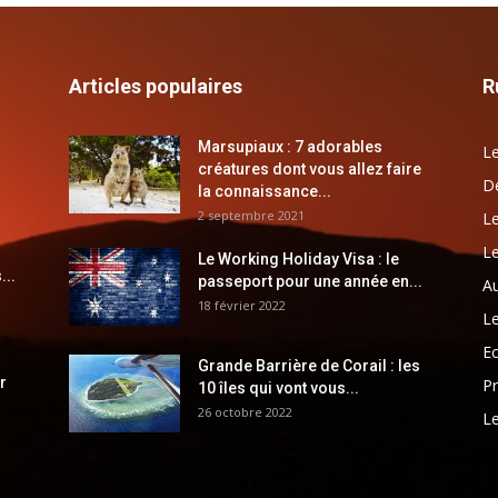
Articles populaires
R
Marsupiaux : 7 adorables
Le
créatures dont vous allez faire
Dé
la connaissance...
2 septembre 2021
Le
Le
Le Working Holiday Visa : le
...
passeport pour une année en...
Au
18 février 2022
Le
E
Grande Barrière de Corail : les
r
Pr
10 îles qui vont vous...
26 octobre 2022
Le