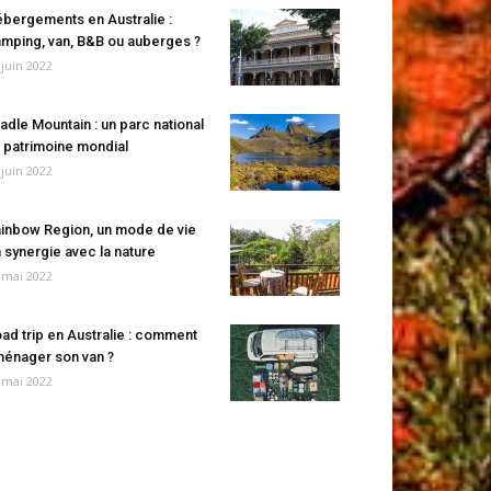
bergements en Australie :
mping, van, B&B ou auberges ?
 juin 2022
adle Mountain : un parc national
 patrimoine mondial
 juin 2022
inbow Region, un mode de vie
 synergie avec la nature
 mai 2022
ad trip en Australie : comment
énager son van ?
 mai 2022