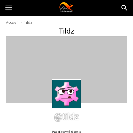
Australia-
Accueil
Tildz
Tildz
australie.com
@tildz
Pas d’activité récente