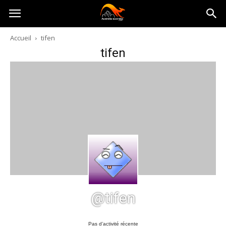
Australia-
Accueil
tifen
tifen
australie.com
@tifen
Pas d’activité récente