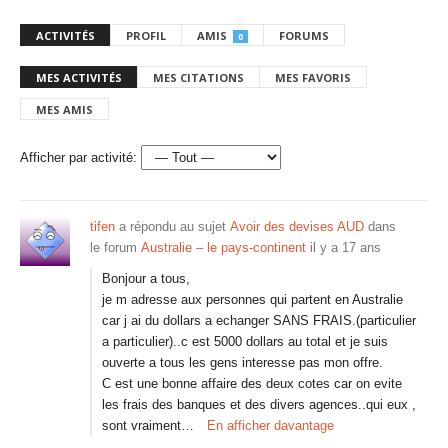
ACTIVITÉS
PROFIL
AMIS
FORUMS
0
MES ACTIVITÉS
MES CITATIONS
MES FAVORIS
MES AMIS
Afficher par activité:
tifen
a répondu au sujet
Avoir des devises AUD
dans
le forum
Australie – le pays-continent
il y a 17 ans
Bonjour a tous,
je m adresse aux personnes qui partent en Australie
car j ai du dollars a echanger SANS FRAIS.(particulier
a particulier)..c est 5000 dollars au total et je suis
ouverte a tous les gens interesse pas mon offre.
C est une bonne affaire des deux cotes car on evite
les frais des banques et des divers agences..qui eux ,
sont vraiment…
En afficher davantage