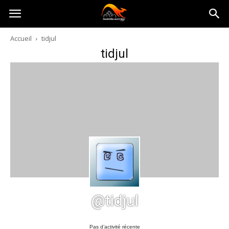
Australia-
Accueil
tidjul
tidjul
australie.com
@tidjul
Pas d’activité récente