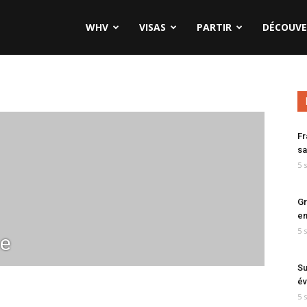
WHV
VISAS
PARTIR
DÉCOUVE
Fr
sa
5 
Gr
en
5 
ne
Su
év
5 