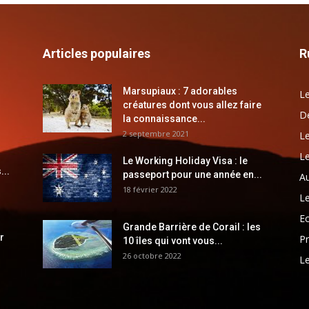
Articles populaires
R
Marsupiaux : 7 adorables
Le
créatures dont vous allez faire
Dé
la connaissance...
2 septembre 2021
Le
Le
Le Working Holiday Visa : le
...
passeport pour une année en...
Au
18 février 2022
Le
E
Grande Barrière de Corail : les
r
Pr
10 îles qui vont vous...
26 octobre 2022
Le