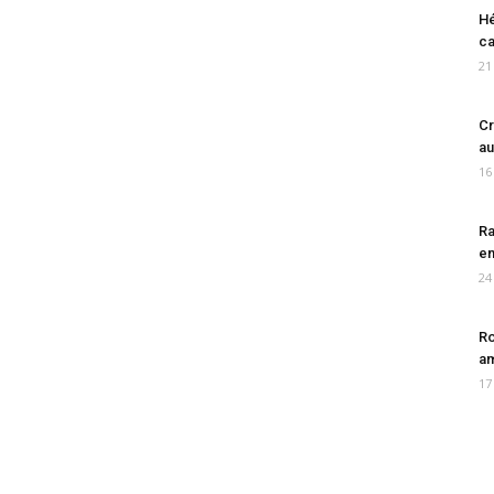
Hé
ca
21
Cr
au
16
Ra
en
24
Ro
am
17