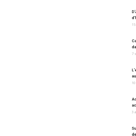
D’
d’
15
Ca
da
7 
L’
au
10
Ad
ac
3 
Su
de