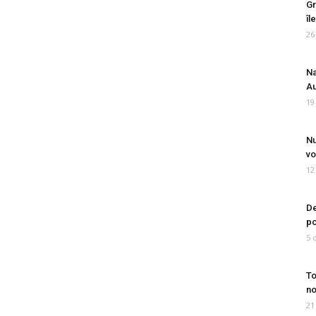
Gr
îl
26
Na
Au
19
Nu
vo
12
De
po
5 
To
no
21