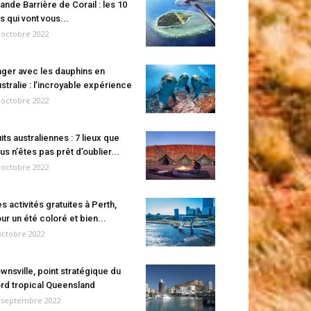
ande Barrière de Corail : les 10
es qui vont vous...
 octobre 2022
ger avec les dauphins en
stralie : l’incroyable expérience
 octobre 2022
its australiennes : 7 lieux que
us n’êtes pas prêt d’oublier...
 octobre 2022
s activités gratuites à Perth,
ur un été coloré et bien...
octobre 2022
wnsville, point stratégique du
rd tropical Queensland
 septembre 2022