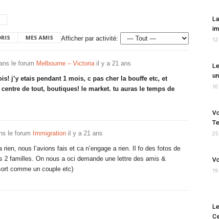
La
im
ORIS
MES AMIS
Afficher par activité:
12
ans le forum
Melbourne – Victoria
il y a 21 ans
Le
un
s! j’y etais pendant 1 mois, c pas cher la bouffe etc, et
10
o centre de tout, boutiques! le market. tu auras le temps de
Vo
Te
ns le forum
Immigration
il y a 21 ans
25
a rien, nous l’avions fais et ca n’engage a rien. Il fo des fotos de
os 2 familles. On nous a oci demande une lettre des amis &
Vo
n sort comme un couple etc)
19
Le
Ce