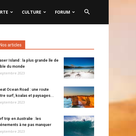
RTE
CULTURE
FORUM
Nos articles
aser Island : la plus grande île de
ble du monde
septembre 2023
eat Ocean Road : une route
tre surf, koalas et paysages...
septembre 2023
rf trip en Australie : les
énements à ne pas manquer
septembre 2023