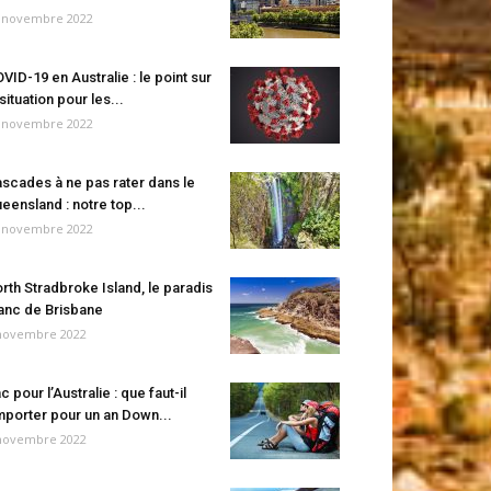
 novembre 2022
VID-19 en Australie : le point sur
 situation pour les...
 novembre 2022
scades à ne pas rater dans le
eensland : notre top...
 novembre 2022
rth Stradbroke Island, le paradis
anc de Brisbane
novembre 2022
c pour l’Australie : que faut-il
porter pour un an Down...
novembre 2022