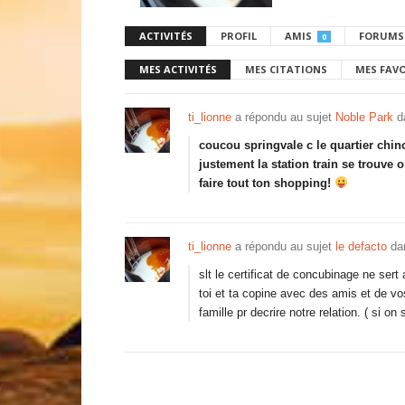
ACTIVITÉS
PROFIL
AMIS
FORUMS
0
MES ACTIVITÉS
MES CITATIONS
MES FAV
ti_lionne
a répondu au sujet
Noble Park
d
coucou springvale c le quartier chinoi
justement la station train se trouve 
faire tout ton shopping!
ti_lionne
a répondu au sujet
le defacto
da
slt le certificat de concubinage ne sert 
toi et ta copine avec des amis et de v
famille pr decrire notre relation. ( si o