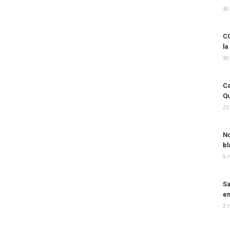
30
CO
la
30
Ca
Qu
23
No
bl
9 
Sa
em
2 