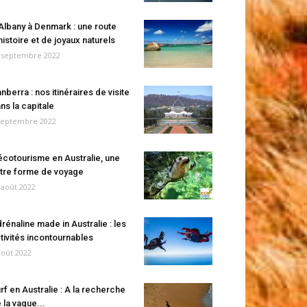
Albany à Denmark : une route
histoire et de joyaux naturels
 septembre 2022
nberra : nos itinéraires de visite
ns la capitale
septembre 2022
écotourisme en Australie, une
tre forme de voyage
 août 2022
rénaline made in Australie : les
tivités incontournables
août 2022
rf en Australie : A la recherche
 la vague...