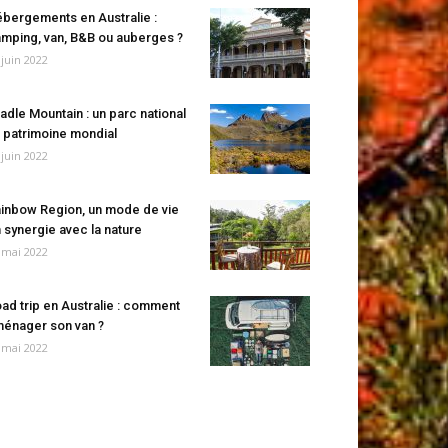
bergements en Australie :
mping, van, B&B ou auberges ?
 juin 2022
adle Mountain : un parc national
 patrimoine mondial
 juin 2022
inbow Region, un mode de vie
 synergie avec la nature
 mai 2022
ad trip en Australie : comment
énager son van ?
 mai 2022