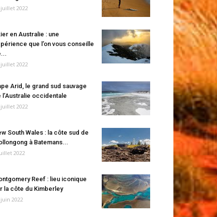
 juillet 2022
ier en Australie : une
périence que l’on vous conseille
...
 juillet 2022
pe Arid, le grand sud sauvage
 l’Australie occidentale
 juillet 2022
w South Wales : la côte sud de
llongong à Batemans...
juillet 2022
ntgomery Reef : lieu iconique
r la côte du Kimberley
 juin 2022