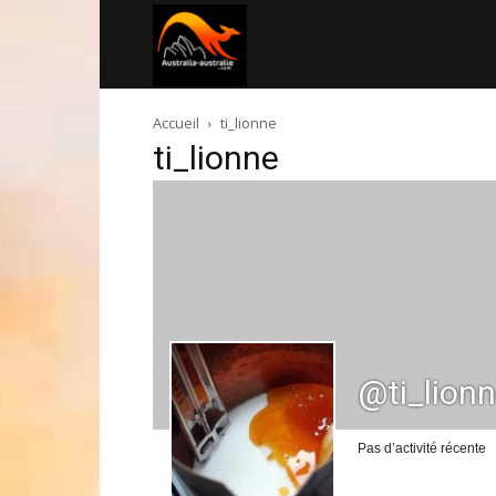
Australia-
Accueil
ti_lionne
australie.com
ti_lionne
@ti_lion
Pas d’activité récente