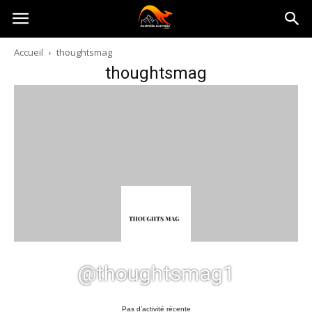
Australia-
Accueil
thoughtsmag
thoughtsmag
australie.com
@thoughtsmag1
Pas d’activité récente