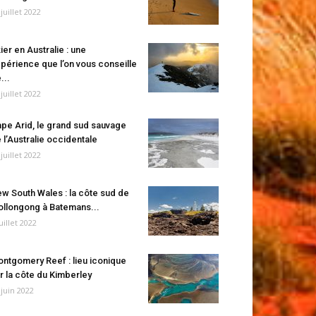
 juillet 2022
ier en Australie : une
périence que l’on vous conseille
...
 juillet 2022
pe Arid, le grand sud sauvage
 l’Australie occidentale
 juillet 2022
w South Wales : la côte sud de
llongong à Batemans...
juillet 2022
ntgomery Reef : lieu iconique
r la côte du Kimberley
 juin 2022