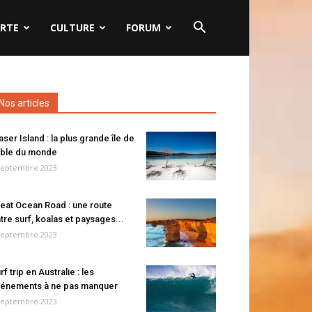
RTE
CULTURE
FORUM
Nos articles
aser Island : la plus grande île de
ble du monde
septembre 2023
eat Ocean Road : une route
tre surf, koalas et paysages...
septembre 2023
rf trip en Australie : les
énements à ne pas manquer
septembre 2023