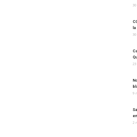
30
CO
la
30
Ca
Qu
23
No
bl
9 
Sa
em
2 