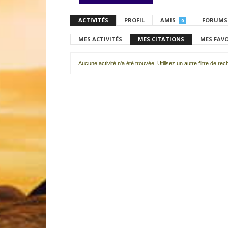
ACTIVITÉS
PROFIL
AMIS
FORUMS
0
MES ACTIVITÉS
MES CITATIONS
MES FAV
Aucune activité n'a été trouvée. Utilisez un autre filtre de re