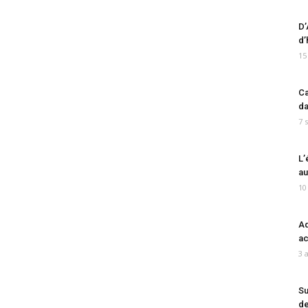
D’
d’
15
Ca
da
7 
L’
au
10
Ad
ac
3 
Su
de