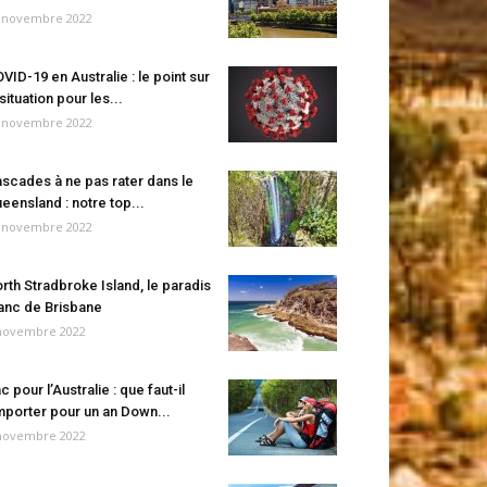
 novembre 2022
VID-19 en Australie : le point sur
 situation pour les...
 novembre 2022
scades à ne pas rater dans le
eensland : notre top...
 novembre 2022
rth Stradbroke Island, le paradis
anc de Brisbane
novembre 2022
c pour l’Australie : que faut-il
porter pour un an Down...
novembre 2022