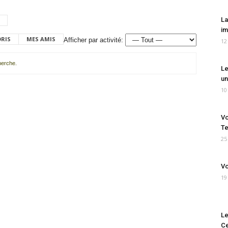
La
im
ORIS
MES AMIS
Afficher par activité:
12
cherche.
Le
un
10
Vo
Te
25
Vo
19
Le
Ce