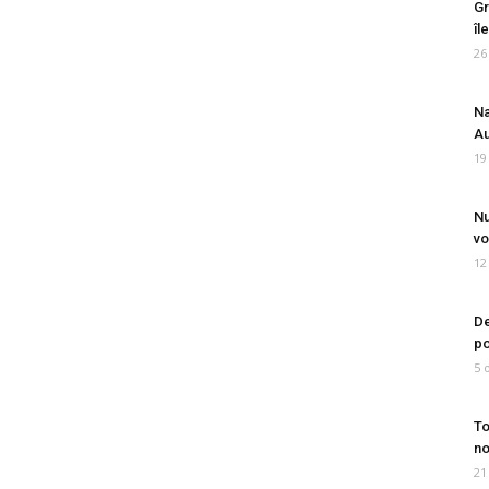
Gr
îl
26
Na
Au
19
Nu
vo
12
De
po
5 
To
no
21