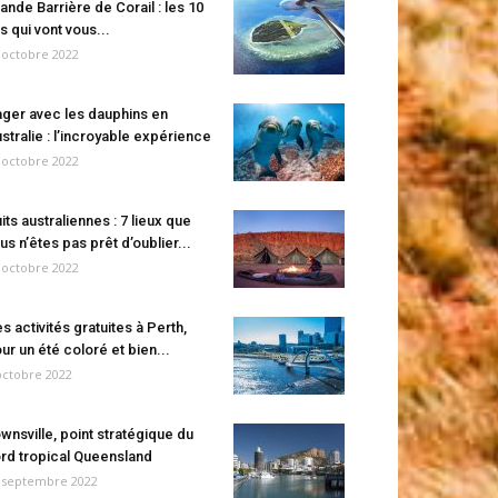
ande Barrière de Corail : les 10
es qui vont vous...
 octobre 2022
ger avec les dauphins en
stralie : l’incroyable expérience
 octobre 2022
its australiennes : 7 lieux que
us n’êtes pas prêt d’oublier...
 octobre 2022
s activités gratuites à Perth,
ur un été coloré et bien...
octobre 2022
wnsville, point stratégique du
rd tropical Queensland
 septembre 2022