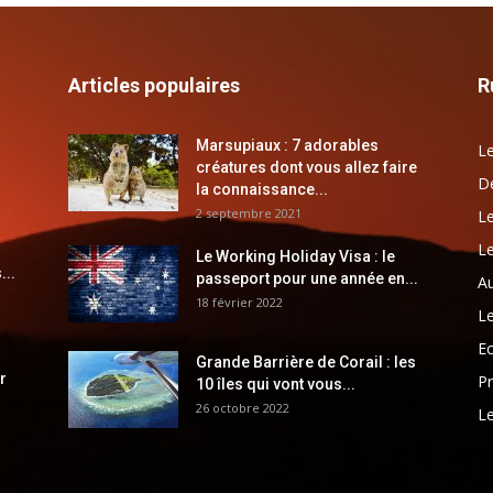
Articles populaires
R
Marsupiaux : 7 adorables
Le
créatures dont vous allez faire
Dé
la connaissance...
2 septembre 2021
Le
Le
Le Working Holiday Visa : le
...
passeport pour une année en...
Au
18 février 2022
Le
E
Grande Barrière de Corail : les
r
Pr
10 îles qui vont vous...
26 octobre 2022
Le