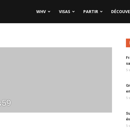
WHV
VISAS
PARTIR
DÉCOUVE
Fr
sa
5 
Gr
en
5 
s59
Su
év
5 