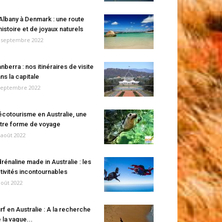
Albany à Denmark : une route
histoire et de joyaux naturels
 septembre 2022
nberra : nos itinéraires de visite
ns la capitale
septembre 2022
écotourisme en Australie, une
tre forme de voyage
 août 2022
rénaline made in Australie : les
tivités incontournables
août 2022
rf en Australie : A la recherche
 la vague...