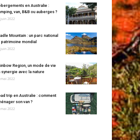
bergements en Australie :
mping, van, B&B ou auberges ?
 juin 2022
adle Mountain : un parc national
 patrimoine mondial
 juin 2022
inbow Region, un mode de vie
 synergie avec la nature
 mai 2022
ad trip en Australie : comment
énager son van ?
 mai 2022