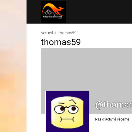
Australia-
Accueil
thomas59
australie.com
thomas59
@thoma
Pas d’activité récente