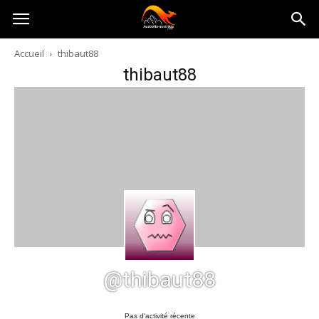
Australia-
Accueil
thibaut88
thibaut88
australie.com
@thibaut88
Pas d’activité récente