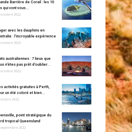
ande Barrière de Corail : les 10
es qui vont vous...
 octobre 2022
ger avec les dauphins en
stralie : l’incroyable expérience
 octobre 2022
its australiennes : 7 lieux que
us n’êtes pas prêt d’oublier...
 octobre 2022
s activités gratuites à Perth,
ur un été coloré et bien...
octobre 2022
wnsville, point stratégique du
rd tropical Queensland
 septembre 2022