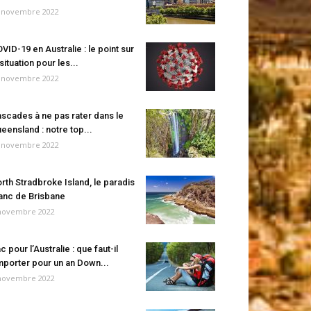
 novembre 2022
VID-19 en Australie : le point sur
 situation pour les...
 novembre 2022
scades à ne pas rater dans le
eensland : notre top...
 novembre 2022
rth Stradbroke Island, le paradis
anc de Brisbane
novembre 2022
c pour l’Australie : que faut-il
porter pour un an Down...
novembre 2022