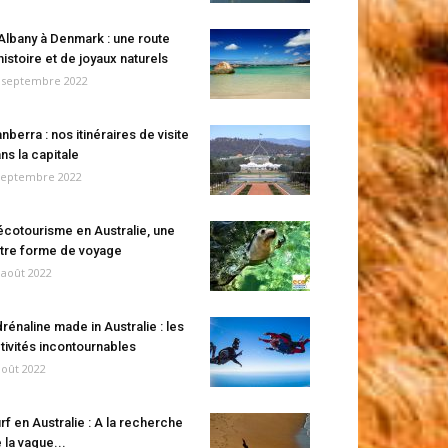
Albany à Denmark : une route
histoire et de joyaux naturels
 septembre 2022
nberra : nos itinéraires de visite
ns la capitale
septembre 2022
écotourisme en Australie, une
tre forme de voyage
 août 2022
rénaline made in Australie : les
tivités incontournables
août 2022
rf en Australie : A la recherche
 la vague...