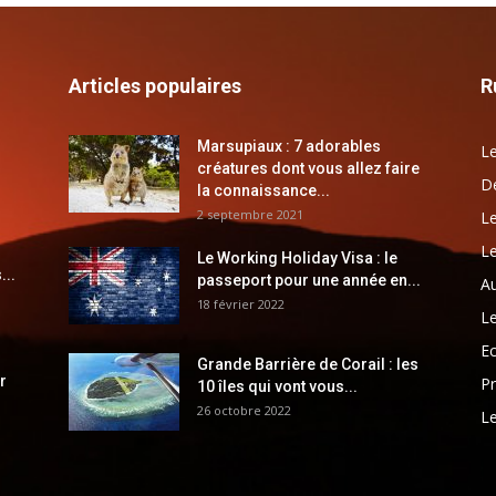
Articles populaires
R
Marsupiaux : 7 adorables
Le
créatures dont vous allez faire
Dé
la connaissance...
2 septembre 2021
Le
Le
Le Working Holiday Visa : le
...
passeport pour une année en...
Au
18 février 2022
Le
E
Grande Barrière de Corail : les
r
Pr
10 îles qui vont vous...
26 octobre 2022
Le