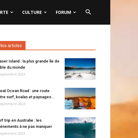
RTE
CULTURE
FORUM
Nos articles
aser Island : la plus grande île de
ble du monde
septembre 2023
eat Ocean Road : une route
tre surf, koalas et paysages...
septembre 2023
rf trip en Australie : les
énements à ne pas manquer
septembre 2023