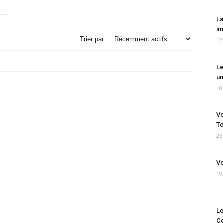
La
im
Trier par:
12
Le
un
10
Vo
Te
25
Vo
19
Le
Ce