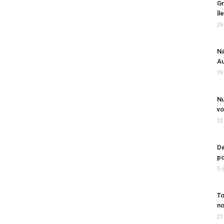
Gr
îl
26
Na
Au
19
Nu
vo
12
De
po
5 
To
no
21