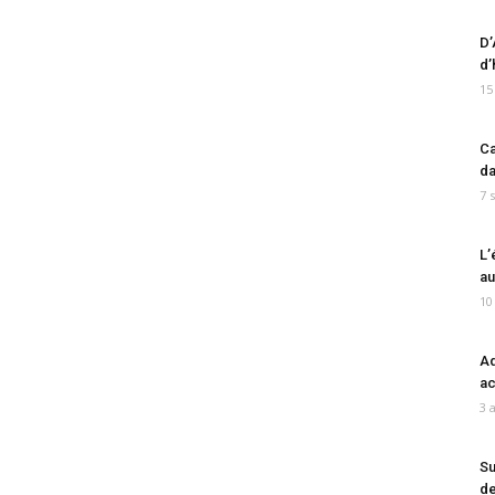
D’
d’
15
Ca
da
7 
L’
au
10
Ad
ac
3 
Su
de