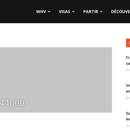
WHV
VISAS
PARTIR
DÉCOUVE
Fr
sa
5 
Gr
en
5 
t44000
Su
év
5 