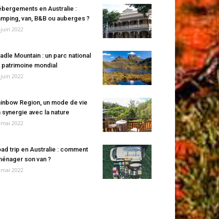
bergements en Australie :
mping, van, B&B ou auberges ?
 juin 2022
adle Mountain : un parc national
 patrimoine mondial
 juin 2022
inbow Region, un mode de vie
 synergie avec la nature
 mai 2022
ad trip en Australie : comment
énager son van ?
 mai 2022