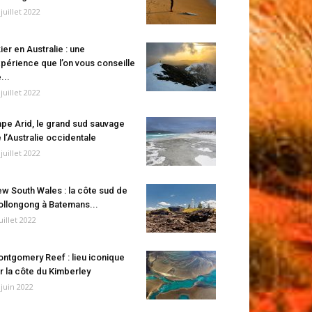
 juillet 2022
ier en Australie : une
périence que l’on vous conseille
...
 juillet 2022
pe Arid, le grand sud sauvage
 l’Australie occidentale
 juillet 2022
w South Wales : la côte sud de
llongong à Batemans...
juillet 2022
ntgomery Reef : lieu iconique
r la côte du Kimberley
 juin 2022