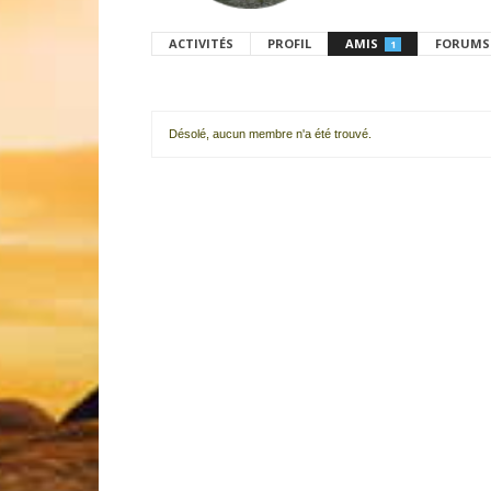
ACTIVITÉS
PROFIL
AMIS
FORUMS
1
Désolé, aucun membre n'a été trouvé.
Mes
amis