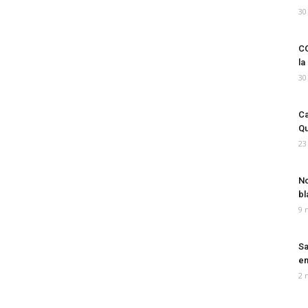
30
CO
la
30
Ca
Qu
23
No
bl
9 
Sa
em
2 