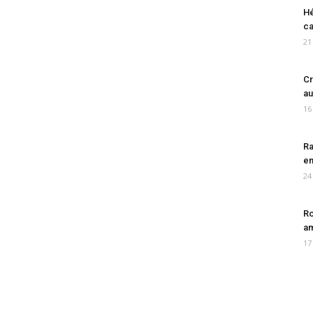
Hé
ca
21
Cr
au
16
Ra
en
24
Ro
am
17