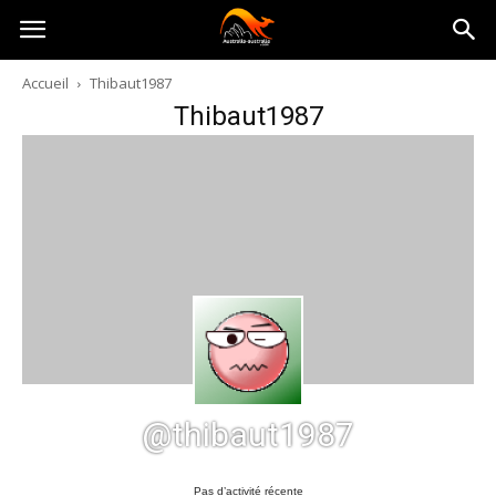
Australia-
Accueil
Thibaut1987
Thibaut1987
australie.com
@thibaut1987
Pas d’activité récente