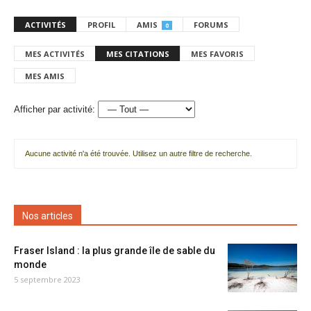
ACTIVITÉS
PROFIL
AMIS
FORUMS
0
MES ACTIVITÉS
MES CITATIONS
MES FAVORIS
MES AMIS
Afficher par activité:
Aucune activité n'a été trouvée. Utilisez un autre filtre de recherche.
Nos articles
Fraser Island : la plus grande île de sable du
monde
5 septembre 2023