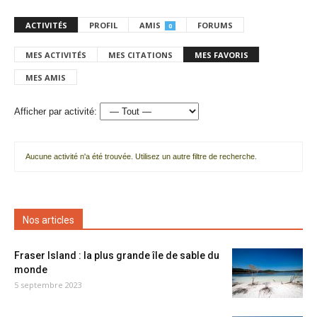
ACTIVITÉS
PROFIL
AMIS
FORUMS
0
MES ACTIVITÉS
MES CITATIONS
MES FAVORIS
MES AMIS
Afficher par activité:
Aucune activité n'a été trouvée. Utilisez un autre filtre de recherche.
Nos articles
Fraser Island : la plus grande île de sable du
monde
5 septembre 2023