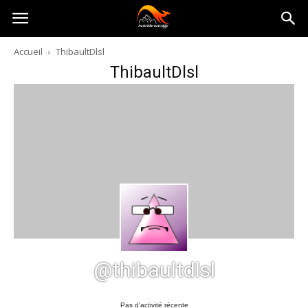
Australia-
Accueil
ThibaultDlsl
ThibaultDlsl
australie.com
@thibaultdlsl
Pas d’activité récente