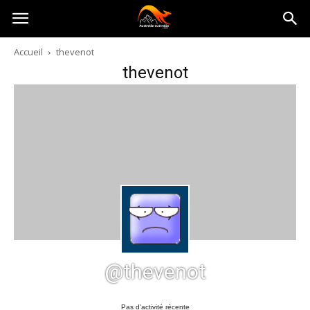
Australia-
Accueil
thevenot
thevenot
australie.com
@thevenot
Pas d’activité récente