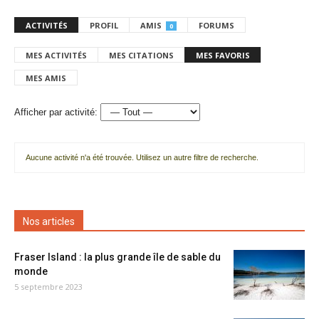
ACTIVITÉS
PROFIL
AMIS
FORUMS
0
MES ACTIVITÉS
MES CITATIONS
MES FAVORIS
MES AMIS
Afficher par activité:
Aucune activité n'a été trouvée. Utilisez un autre filtre de recherche.
Nos articles
Fraser Island : la plus grande île de sable du
monde
5 septembre 2023