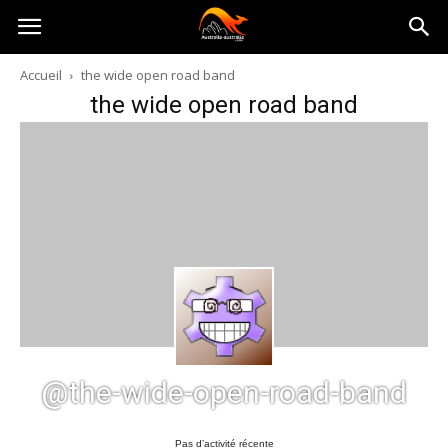
Australia-
Accueil
the wide open road band
the wide open road band
australie.com
@the-wide-open-road-band
Pas d’activité récente