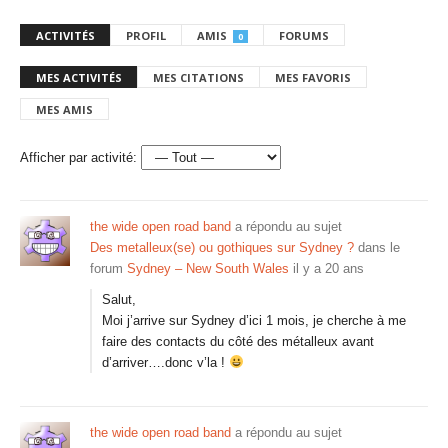
ACTIVITÉS
PROFIL
AMIS
FORUMS
0
MES ACTIVITÉS
MES CITATIONS
MES FAVORIS
MES AMIS
Afficher par activité:
the wide open road band
a répondu au sujet
Des metalleux(se) ou gothiques sur Sydney ?
dans le
forum
Sydney – New South Wales
il y a 20 ans
Salut,
Moi j’arrive sur Sydney d’ici 1 mois, je cherche à me
faire des contacts du côté des métalleux avant
d’arriver….donc v’la !
the wide open road band
a répondu au sujet