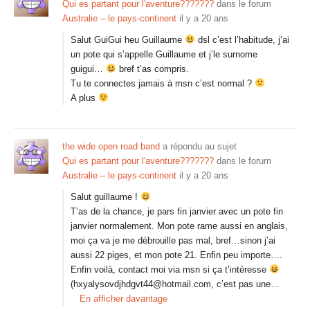
Qui es partant pour l'aventure???????
dans le forum
Australie – le pays-continent
il y a 20 ans
Salut GuiGui heu Guillaume
dsl c’est l’habitude, j’ai
un pote qui s’appelle Guillaume et j’le surnome
guigui…
bref t’as compris.
Tu te connectes jamais à msn c’est normal ?
A plus
the wide open road band
a répondu au sujet
Qui es partant pour l'aventure???????
dans le forum
Australie – le pays-continent
il y a 20 ans
Salut guillaume !
T’as de la chance, je pars fin janvier avec un pote fin
janvier normalement. Mon pote rame aussi en anglais,
moi ça va je me débrouille pas mal, bref…sinon j’ai
aussi 22 piges, et mon pote 21. Enfin peu importe….
Enfin voilà, contact moi via msn si ça t’intéresse
(hxyalysovdjhdgvt44@hotmail.com, c’est pas une…
En afficher davantage