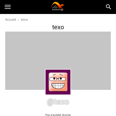
Australia-
Accueil
texo
texo
australie.com
@texo
Pas d’activité récente