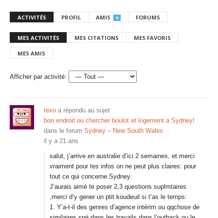
ACTIVITÉS
PROFIL
AMIS
FORUMS
0
MES ACTIVITÉS
MES CITATIONS
MES FAVORIS
MES AMIS
Afficher par activité:
texo
a répondu au sujet
bon endroit ou chercher boulot et logement a Sydney!
dans le forum
Sydney – New South Wales
il y a 21 ans
salut, j’arrive en australie d’ici 2 semaines, et merci
vraiment pour tes infos on ne peut plus claires: pour
tout ce qui concerne Sydney.
J’aurais aimé te poser 2,3 questions suplmtaires
,merci d’y gener un ptit koudeuil si t’as le temps:
1. Y’a-t-il des genres d’agence intérim ou qqchose de
similaires spé dans les travails dans l’outback ou le…