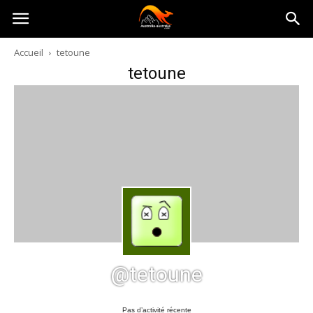
Australia-
Accueil
tetoune
tetoune
australie.com
@tetoune
Pas d’activité récente