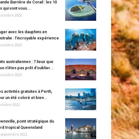
ande Barrière de Corail : les 10
es qui vont vous...
 octobre 2022
ger avec les dauphins en
stralie : l’incroyable expérience
 octobre 2022
its australiennes : 7 lieux que
us n’êtes pas prêt d’oublier...
 octobre 2022
s activités gratuites à Perth,
ur un été coloré et bien...
octobre 2022
wnsville, point stratégique du
rd tropical Queensland
 septembre 2022