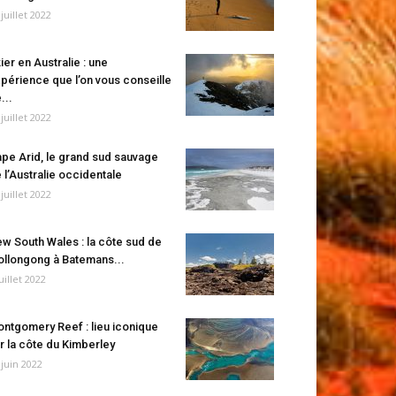
 juillet 2022
ier en Australie : une
périence que l’on vous conseille
...
 juillet 2022
pe Arid, le grand sud sauvage
 l’Australie occidentale
 juillet 2022
w South Wales : la côte sud de
llongong à Batemans...
juillet 2022
ntgomery Reef : lieu iconique
r la côte du Kimberley
 juin 2022