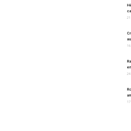
Hé
ca
21
Cr
au
16
Ra
en
24
Ro
am
17