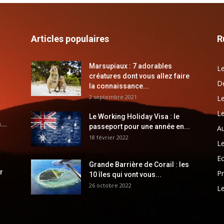
Articles populaires
R
Marsupiaux : 7 adorables
Le
créatures dont vous allez faire
Dé
la connaissance...
2 septembre 2021
Le
Le
Le Working Holiday Visa : le
...
passeport pour une année en...
Au
18 février 2022
Le
E
Grande Barrière de Corail : les
r
Pr
10 îles qui vont vous...
26 octobre 2022
Le