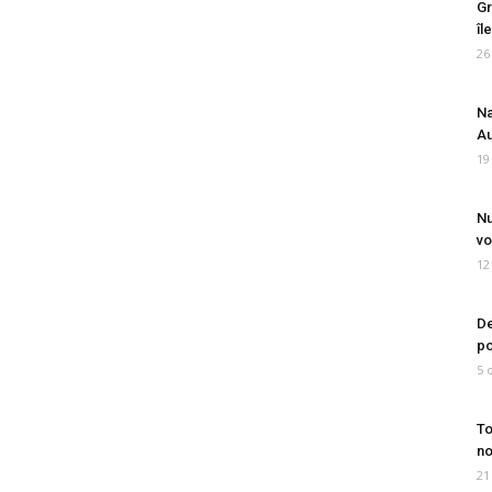
Gr
îl
26
Na
Au
19
Nu
vo
12
De
po
5 
To
no
21