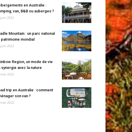
bergements en Australie :
mping, van, B&B ou auberges ?
 juin 2022
adle Mountain : un parc national
 patrimoine mondial
 juin 2022
inbow Region, un mode de vie
 synergie avec la nature
 mai 2022
ad trip en Australie : comment
énager son van ?
 mai 2022