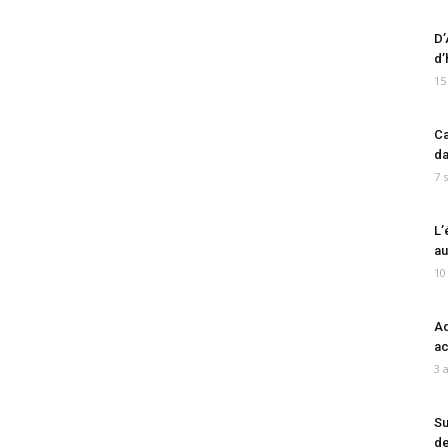
D’
d’
15
Ca
da
7 
L’
au
10
Ad
ac
3 
Su
de