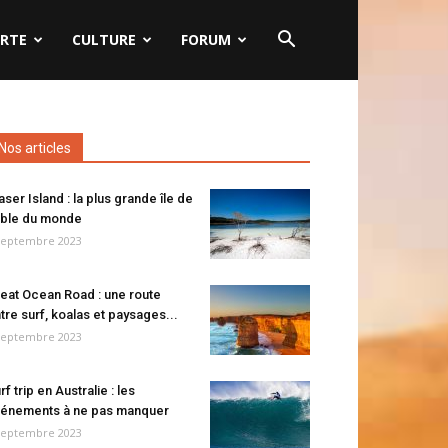
RTE
CULTURE
FORUM
Nos articles
aser Island : la plus grande île de
ble du monde
septembre 2023
eat Ocean Road : une route
tre surf, koalas et paysages...
septembre 2023
rf trip en Australie : les
énements à ne pas manquer
septembre 2023