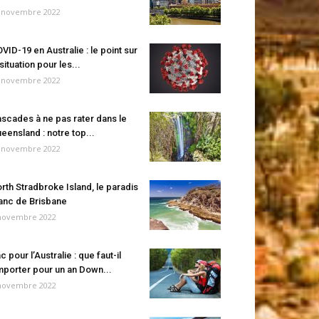
 novembre 2022
VID-19 en Australie : le point sur
 situation pour les...
 novembre 2022
scades à ne pas rater dans le
eensland : notre top...
 novembre 2022
rth Stradbroke Island, le paradis
anc de Brisbane
novembre 2022
c pour l’Australie : que faut-il
porter pour un an Down...
novembre 2022