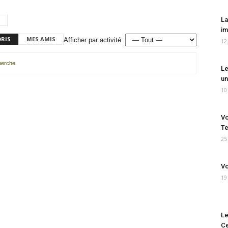
La
im
ORIS
MES AMIS
Afficher par activité:
12
cherche.
Le
un
10
Vo
Te
25
Vo
19
Le
Ce