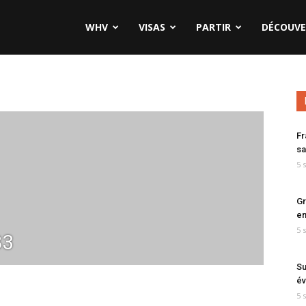
WHV
VISAS
PARTIR
DÉCOUVE
Fr
sa
5 
Gr
en
5 
83
Su
év
5 