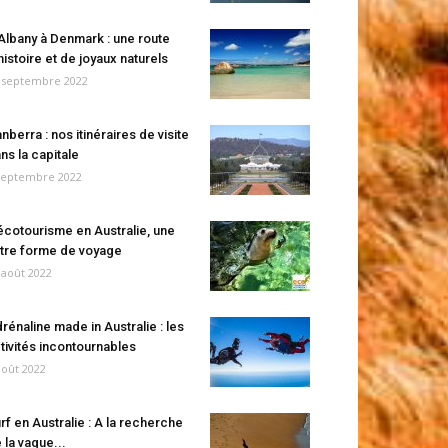
Albany à Denmark : une route
histoire et de joyaux naturels
 septembre 2022
nberra : nos itinéraires de visite
ns la capitale
septembre 2022
écotourisme en Australie, une
tre forme de voyage
 août 2022
rénaline made in Australie : les
tivités incontournables
août 2022
rf en Australie : A la recherche
 la vague...