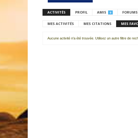
ACTIVITÉS
PROFIL
AMIS
FORUMS
0
MES ACTIVITÉS
MES CITATIONS
MES FAV
Aucune activité n'a été trouvée. Utilisez un autre filtre de re