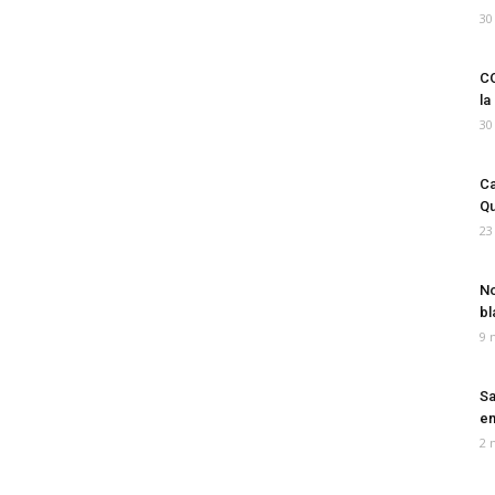
30
CO
la
30
Ca
Qu
23
No
bl
9 
Sa
em
2 