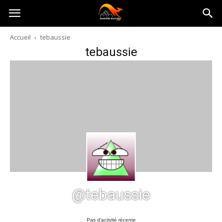
Australia-
Accueil
tebaussie
tebaussie
australie.com
@tebaussie
Pas d’activité récente