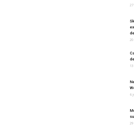
27
Sk
ex
de
20
Ca
de
13
Ne
Wo
6 
Mo
su
29