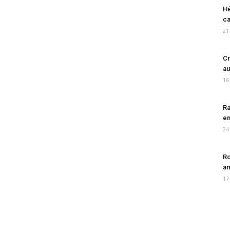
Hé
ca
21
Cr
au
16
Ra
en
24
Ro
am
17