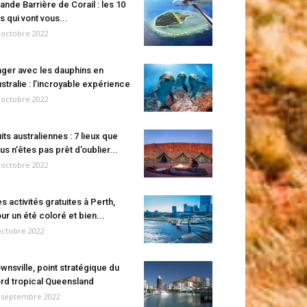
ande Barrière de Corail : les 10
es qui vont vous...
 octobre 2022
ger avec les dauphins en
stralie : l’incroyable expérience
 octobre 2022
its australiennes : 7 lieux que
us n’êtes pas prêt d’oublier...
 octobre 2022
s activités gratuites à Perth,
ur un été coloré et bien...
octobre 2022
wnsville, point stratégique du
rd tropical Queensland
 septembre 2022