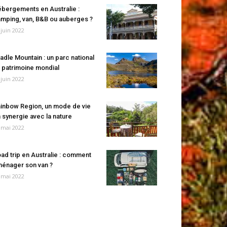
bergements en Australie :
mping, van, B&B ou auberges ?
 juin 2022
adle Mountain : un parc national
 patrimoine mondial
 juin 2022
inbow Region, un mode de vie
 synergie avec la nature
 mai 2022
ad trip en Australie : comment
énager son van ?
 mai 2022