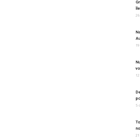
Gr
îl
26
Na
Au
19
Nu
vo
12
De
po
5 
To
no
21