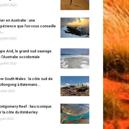
 juillet 2022
ier en Australie : une
périence que l’on vous conseille
...
 juillet 2022
pe Arid, le grand sud sauvage
 l’Australie occidentale
 juillet 2022
w South Wales : la côte sud de
llongong à Batemans...
juillet 2022
ntgomery Reef : lieu iconique
r la côte du Kimberley
 juin 2022