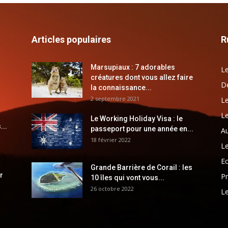
Articles populaires
R
Marsupiaux : 7 adorables
Le
créatures dont vous allez faire
Dé
la connaissance...
2 septembre 2021
Le
Le
Le Working Holiday Visa : le
...
passeport pour une année en...
Au
18 février 2022
Le
E
Grande Barrière de Corail : les
r
Pr
10 îles qui vont vous...
26 octobre 2022
Le