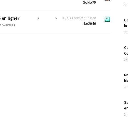
SoHo79
30
 en ligne?
il y a 13 années et 7 mois
3
5
CO
ke2046
 Australie !
la
30
Ca
Qu
23
No
bl
9 
Sa
em
2 