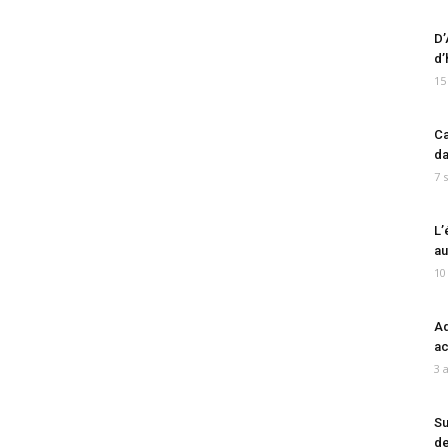
D’
d’
15
Ca
da
7 
L’
au
10
Ad
ac
3 
Su
de