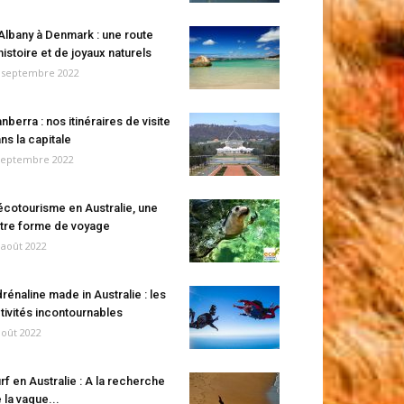
Albany à Denmark : une route
histoire et de joyaux naturels
 septembre 2022
nberra : nos itinéraires de visite
ns la capitale
septembre 2022
écotourisme en Australie, une
tre forme de voyage
 août 2022
rénaline made in Australie : les
tivités incontournables
août 2022
rf en Australie : A la recherche
 la vague...