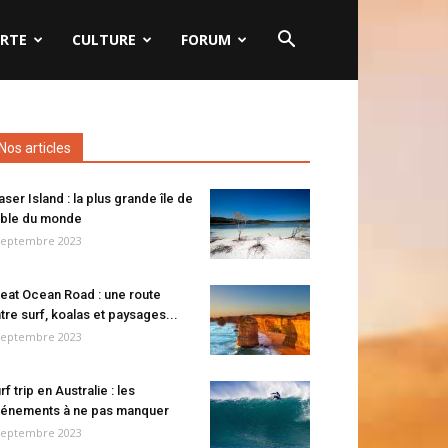
RTE
CULTURE
FORUM
Nos articles
aser Island : la plus grande île de
ble du monde
septembre 2023
eat Ocean Road : une route
tre surf, koalas et paysages...
septembre 2023
rf trip en Australie : les
énements à ne pas manquer
septembre 2023