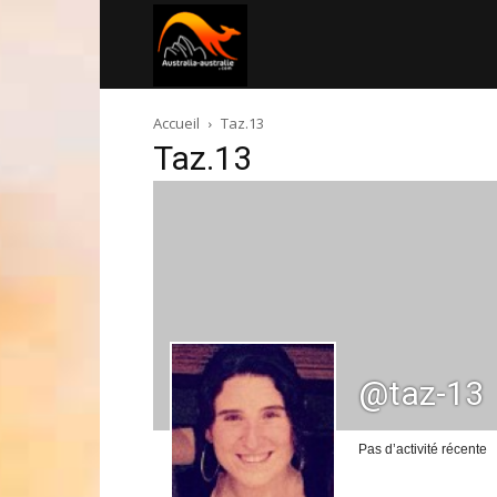
Australia-
Accueil
Taz.13
australie.com
Taz.13
@taz-13
Pas d’activité récente