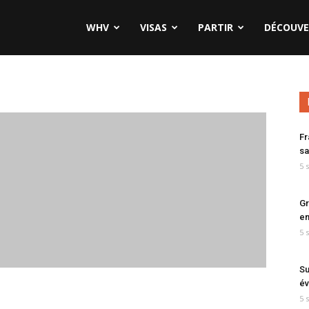
WHV
VISAS
PARTIR
DÉCOUVE
Fr
sa
5 
Gr
en
5 
Su
év
5 