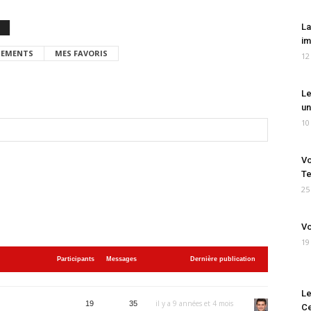
La
im
EMENTS
MES FAVORIS
12
Le
un
10
Vo
Te
25
Vo
19
Participants
Messages
Dernière publication
Le
il y a 9 années et 4 mois
19
35
Ce