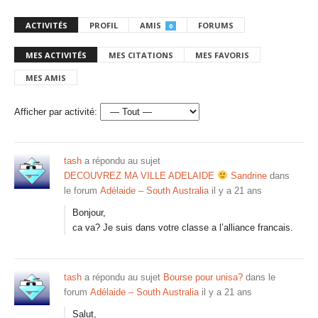
ACTIVITÉS
PROFIL
AMIS
FORUMS
0
MES ACTIVITÉS
MES CITATIONS
MES FAVORIS
MES AMIS
Afficher par activité:
tash
a répondu au sujet
DECOUVREZ MA VILLE ADELAIDE
Sandrine
dans
le forum
Adélaide – South Australia
il y a 21 ans
Bonjour,
ca va? Je suis dans votre classe a l’alliance francais.
tash
a répondu au sujet
Bourse pour unisa?
dans le
forum
Adélaide – South Australia
il y a 21 ans
Salut,