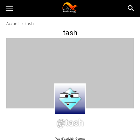
Australia-
Accueil
tash
tash
australie.com
@tash
Pas d’activité récente