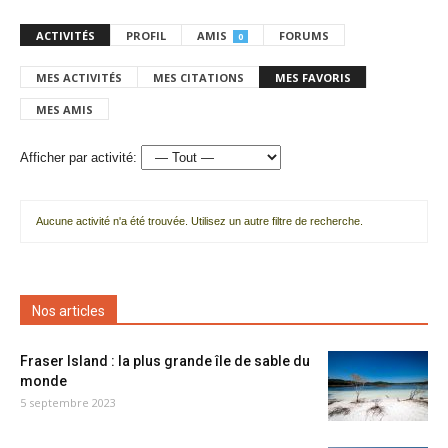
ACTIVITÉS
PROFIL
AMIS
FORUMS
0
MES ACTIVITÉS
MES CITATIONS
MES FAVORIS
MES AMIS
Afficher par activité:
Aucune activité n'a été trouvée. Utilisez un autre filtre de recherche.
Nos articles
Fraser Island : la plus grande île de sable du
monde
5 septembre 2023