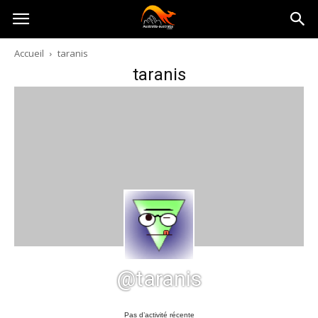
Australia-
Accueil
taranis
taranis
australie.com
@taranis
Pas d’activité récente