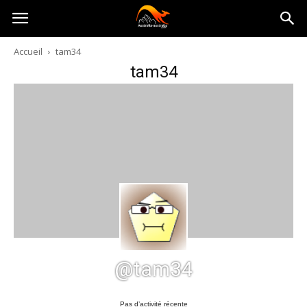
Australia-
Accueil
tam34
tam34
australie.com
@tam34
Pas d’activité récente