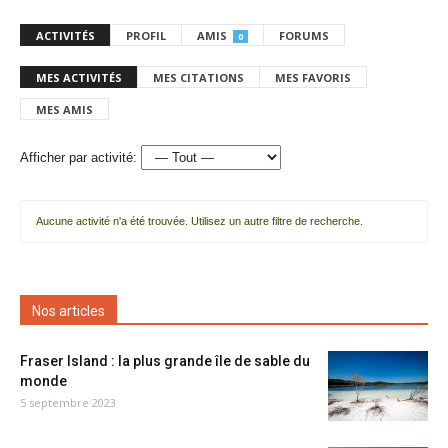
ACTIVITÉS
PROFIL
AMIS
FORUMS
0
MES ACTIVITÉS
MES CITATIONS
MES FAVORIS
MES AMIS
Afficher par activité:
Aucune activité n'a été trouvée. Utilisez un autre filtre de recherche.
Nos articles
Fraser Island : la plus grande île de sable du
monde
5 septembre 2023