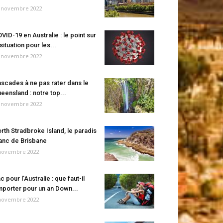
 novembre 2022
VID-19 en Australie : le point sur
 situation pour les...
 novembre 2022
scades à ne pas rater dans le
eensland : notre top...
 novembre 2022
rth Stradbroke Island, le paradis
anc de Brisbane
novembre 2022
c pour l’Australie : que faut-il
porter pour un an Down...
novembre 2022