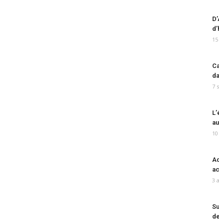
D’
d’
15
Ca
da
7 
L’
au
10
Ad
ac
3 
Su
de