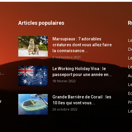
Articles populaires
R
Marsupiaux : 7 adorables
Le
créatures dont vous allez faire
Dé
la connaissance...
2 septembre 2021
Le
Le
Le Working Holiday Visa : le
...
passeport pour une année en...
Au
18 février 2022
Le
E
Grande Barrière de Corail : les
r
Pr
10 îles qui vont vous...
26 octobre 2022
Le