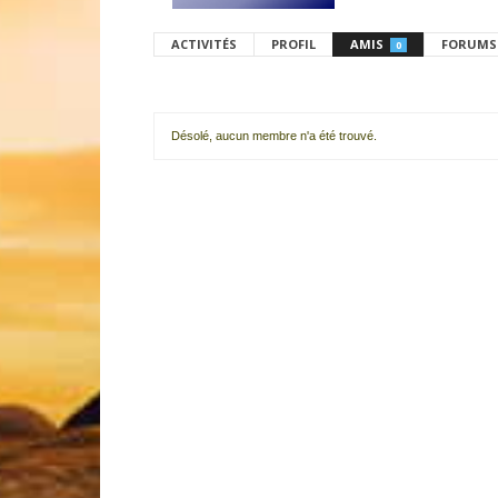
ACTIVITÉS
PROFIL
AMIS
FORUMS
0
Désolé, aucun membre n'a été trouvé.
Mes
amis