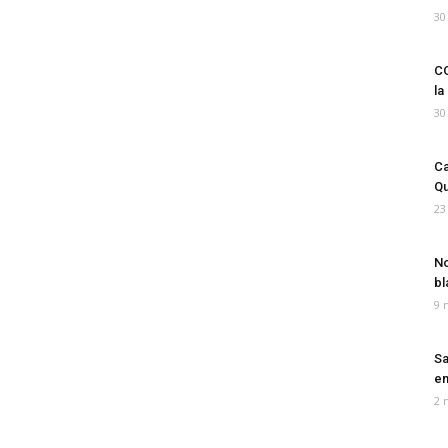
30
CO
la
30
Ca
Qu
23
No
bl
9 
Sa
em
2 