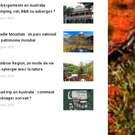
bergements en Australie :
mping, van, B&B ou auberges ?
 juin 2022
adle Mountain : un parc national
 patrimoine mondial
 juin 2022
inbow Region, un mode de vie
 synergie avec la nature
 mai 2022
ad trip en Australie : comment
énager son van ?
 mai 2022