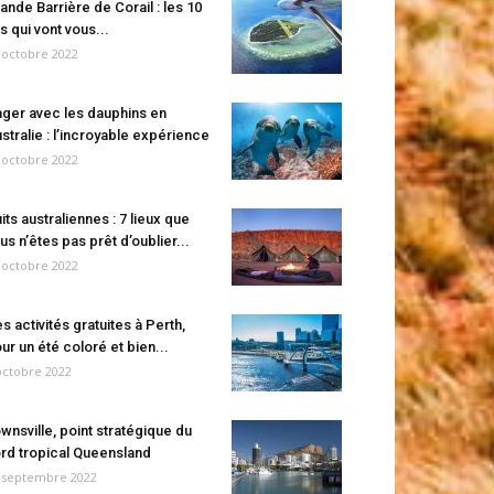
ande Barrière de Corail : les 10
es qui vont vous...
 octobre 2022
ger avec les dauphins en
stralie : l’incroyable expérience
 octobre 2022
its australiennes : 7 lieux que
us n’êtes pas prêt d’oublier...
 octobre 2022
s activités gratuites à Perth,
ur un été coloré et bien...
octobre 2022
wnsville, point stratégique du
rd tropical Queensland
 septembre 2022