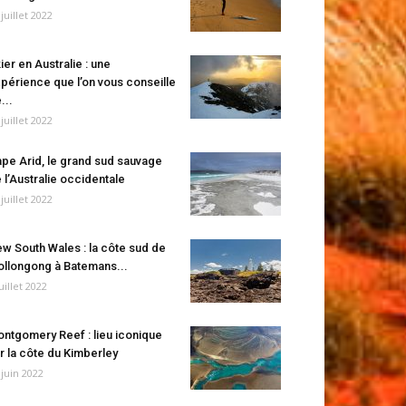
 juillet 2022
ier en Australie : une
périence que l’on vous conseille
...
 juillet 2022
pe Arid, le grand sud sauvage
 l’Australie occidentale
 juillet 2022
w South Wales : la côte sud de
llongong à Batemans...
juillet 2022
ntgomery Reef : lieu iconique
r la côte du Kimberley
 juin 2022