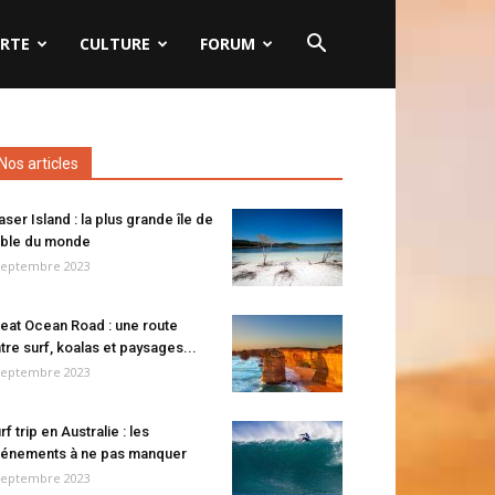
RTE
CULTURE
FORUM
Nos articles
aser Island : la plus grande île de
ble du monde
septembre 2023
eat Ocean Road : une route
tre surf, koalas et paysages...
septembre 2023
rf trip en Australie : les
énements à ne pas manquer
septembre 2023