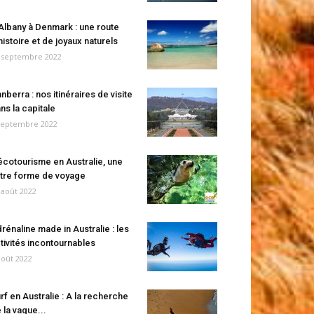
Albany à Denmark : une route
histoire et de joyaux naturels
 septembre 2022
nberra : nos itinéraires de visite
ns la capitale
septembre 2022
écotourisme en Australie, une
tre forme de voyage
 août 2022
rénaline made in Australie : les
tivités incontournables
août 2022
rf en Australie : A la recherche
 la vague...