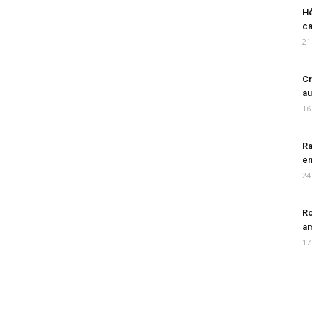
Hé
ca
21
Cr
au
16
Ra
en
24
Ro
am
17