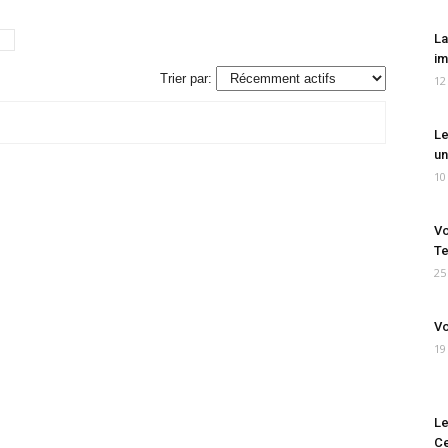
La
im
Trier par:
12
Le
un
10
Vo
Te
25
Vo
19
Le
Ce