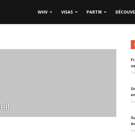
WHV
VISAS
PARTIR
DÉCOUVE
Fr
sa
5 
Gr
en
5 
ell
Su
év
5 