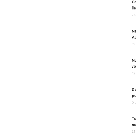
Gr
îl
26
Na
Au
19
Nu
vo
12
De
po
5 
To
no
21