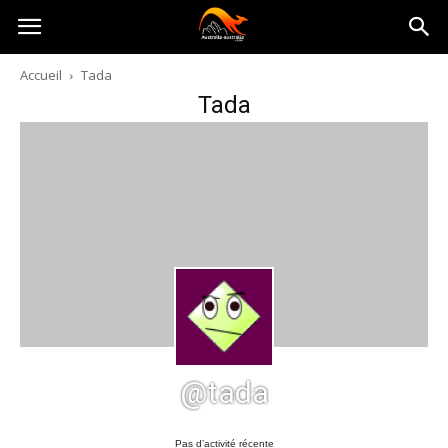
Australia-
Accueil
Tada
Tada
australie.com
@tada
Pas d’activité récente