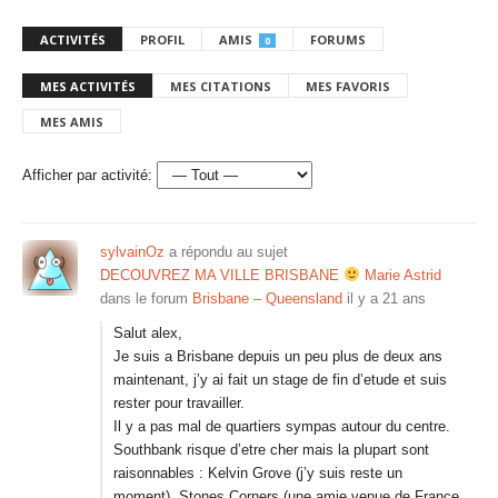
ACTIVITÉS
PROFIL
AMIS
FORUMS
0
MES ACTIVITÉS
MES CITATIONS
MES FAVORIS
MES AMIS
Afficher par activité:
sylvainOz
a répondu au sujet
DECOUVREZ MA VILLE BRISBANE
Marie Astrid
dans le forum
Brisbane – Queensland
il y a 21 ans
Salut alex,
Je suis a Brisbane depuis un peu plus de deux ans
maintenant, j’y ai fait un stage de fin d’etude et suis
rester pour travailler.
Il y a pas mal de quartiers sympas autour du centre.
Southbank risque d’etre cher mais la plupart sont
raisonnables : Kelvin Grove (j’y suis reste un
moment), Stones Corners (une amie venue de France