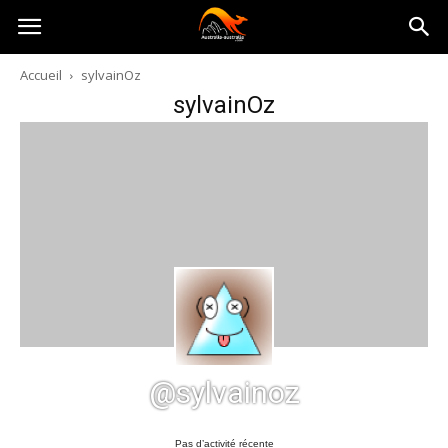
Australia-
Accueil
sylvainOz
sylvainOz
australie.com
@sylvainoz
Pas d’activité récente