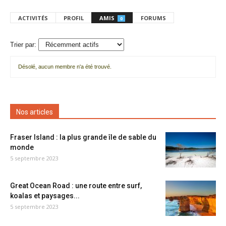
ACTIVITÉS
PROFIL
AMIS
FORUMS
0
Trier par:
Désolé, aucun membre n'a été trouvé.
Mes
amis
Nos articles
Fraser Island : la plus grande île de sable du
monde
5 septembre 2023
Great Ocean Road : une route entre surf,
koalas et paysages...
5 septembre 2023