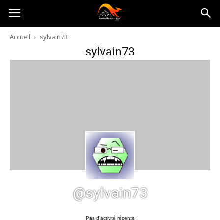
Australia-
Accueil
sylvain73
sylvain73
australie.com
@sylvain73
Pas d’activité récente